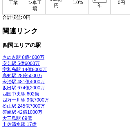
工業
ン車工
1.0%
0円
円
年
場
合計収益:
0円
関連リンク
四国エリアの駅
さぬき駅
8億4000万
安芸駅
5億6000万
宇和島駅
14億8000万
高知駅
28億5000万
今治駅
481億4000万
坂出駅
674億2000万
四国中央駅
602億
四万十川駅
9億7000万
松山駅
245億7000万
須崎駅
42億1000万
大三島駅
89億
土佐清水駅
17億