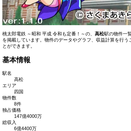
桃太郎電鉄 ～昭和 平成 令和も定番！～の、
高松
駅の物件一
を掲載しています。物件のデータやグラフ、収益計算を行う
とができます。
基本情報
駅名
高松
エリア
四国
物件数
8件
独占価格
147億4000万
総収入
6億4400万