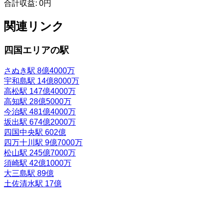
合計収益:
0円
関連リンク
四国エリアの駅
さぬき駅
8億4000万
宇和島駅
14億8000万
高松駅
147億4000万
高知駅
28億5000万
今治駅
481億4000万
坂出駅
674億2000万
四国中央駅
602億
四万十川駅
9億7000万
松山駅
245億7000万
須崎駅
42億1000万
大三島駅
89億
土佐清水駅
17億