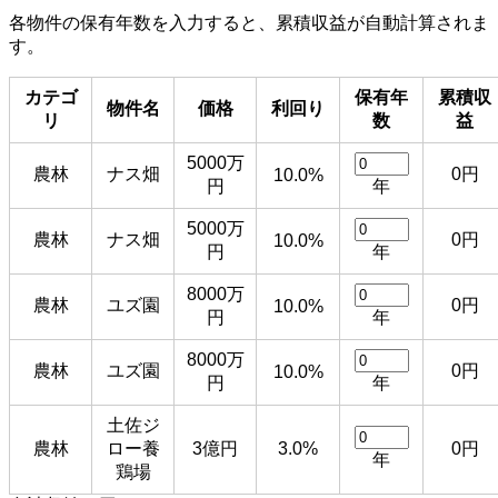
各物件の保有年数を入力すると、累積収益が自動計算されま
す。
カテゴ
保有年
累積収
物件名
価格
利回り
リ
数
益
5000万
農林
ナス畑
0円
10.0%
円
年
5000万
農林
ナス畑
0円
10.0%
円
年
8000万
農林
ユズ園
0円
10.0%
円
年
8000万
農林
ユズ園
0円
10.0%
円
年
土佐ジ
農林
ロー養
3億円
3.0%
0円
年
鶏場