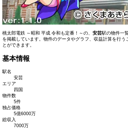
桃太郎電鉄 ～昭和 平成 令和も定番！～の、
安芸
駅の物件一
を掲載しています。物件のデータやグラフ、収益計算を行う
とができます。
基本情報
駅名
安芸
エリア
四国
物件数
5件
独占価格
5億6000万
総収入
7000万