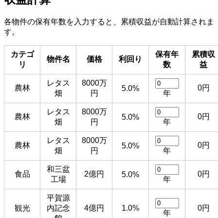
各物件の保有年数を入力すると、累積収益が自動計算されま
す。
カテゴ
保有年
累積収
物件名
価格
利回り
リ
数
益
レタス
8000万
農林
0円
5.0%
畑
円
年
レタス
8000万
農林
0円
5.0%
畑
円
年
レタス
8000万
農林
0円
5.0%
畑
円
年
和三盆
食品
2億円
0円
5.0%
工場
年
平賀源
観光
内記念
4億円
1.0%
0円
年