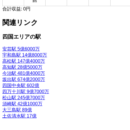
館
合計収益:
0円
関連リンク
四国エリアの駅
安芸駅
5億6000万
宇和島駅
14億8000万
高松駅
147億4000万
高知駅
28億5000万
今治駅
481億4000万
坂出駅
674億2000万
四国中央駅
602億
四万十川駅
9億7000万
松山駅
245億7000万
須崎駅
42億1000万
大三島駅
89億
土佐清水駅
17億