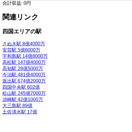
合計収益:
0円
関連リンク
四国エリアの駅
さぬき駅
8億4000万
安芸駅
5億6000万
宇和島駅
14億8000万
高松駅
147億4000万
高知駅
28億5000万
今治駅
481億4000万
坂出駅
674億2000万
四国中央駅
602億
松山駅
245億7000万
須崎駅
42億1000万
大三島駅
89億
土佐清水駅
17億