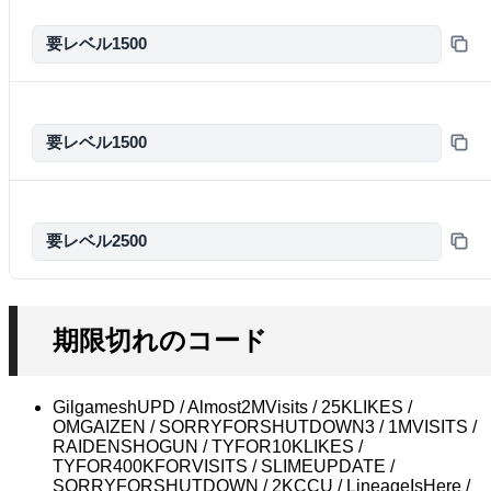
要レベル1500
要レベル1500
要レベル2500
期限切れのコード
GilgameshUPD / Almost2MVisits / 25KLIKES /
OMGAIZEN / SORRYFORSHUTDOWN3 / 1MVISITS /
RAIDENSHOGUN / TYFOR10KLIKES /
TYFOR400KFORVISITS / SLIMEUPDATE /
SORRYFORSHUTDOWN / 2KCCU / LineageIsHere /