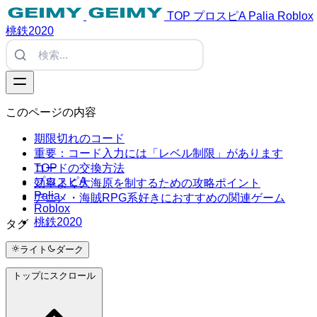
TOP
プロスピA
Palia
Roblox
桃鉄2020
このページの内容
期限切れのコード
重要：コード入力には「レベル制限」があります
TOP
コードの交換方法
プロスピA
効率よく大海原を制するための攻略ポイント
Palia
アニメ・海賊RPG系好きにおすすめの関連ゲーム
Roblox
桃鉄2020
タグ
#Tags
ライト
ダーク
トップにスクロール