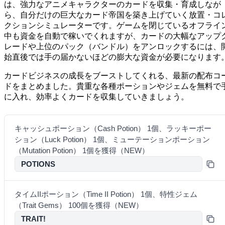
は、強力なアニメキャラクターのカードを収集・育成しなが
ら、自分だけの巨大なカード帝国を築き上げていく放置・コ
クションシミュレーターです。ゲームを閉じているオフライ
中も資金を自動で稼いでくれますが、カードの大幅なアップ
レードや上位のパック（バンドル）をアンロックするには、
始直後では手の届かないほどの膨大な資金が必要になります
カードビジネスの成長をブーストしてくれる、最新の配布コ
ドをまとめました。貴重な各種ポーションやジェムを無料で
に入れ、効率よくカードを収集していきましょう。
キャッシュポーション（Cash Potion） 1個、ラッキーポー
ション（Luck Potion） 1個、ミューテーションポーション
（Mutation Potion） 1個を獲得（NEW）
POTIONS
タイムIIポーション（Time II Potion） 1個、特性ジェム
（Trait Gems） 100個を獲得（NEW）
TRAIT!