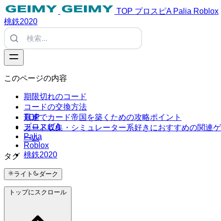
TOP
プロスピA
Palia
Roblox
桃鉄2020
このページの内容
期限切れのコード
コードの交換方法
TOP
最速でカード帝国を築くための攻略ポイント
プロスピA
カード収集・シミュレーター系好きにおすすめの関連ゲ
Palia
ーム
Roblox
桃鉄2020
タグ
#Tags
ライト
ダーク
トップにスクロール