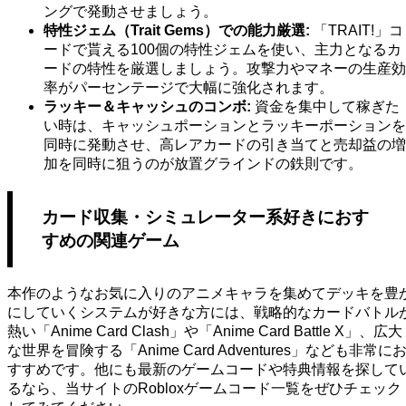
ングで発動させましょう。
特性ジェム（Trait Gems）での能力厳選:
「TRAIT!」コ
ードで貰える100個の特性ジェムを使い、主力となるカ
ードの特性を厳選しましょう。攻撃力やマネーの生産効
率がパーセンテージで大幅に強化されます。
ラッキー＆キャッシュのコンボ:
資金を集中して稼ぎた
い時は、キャッシュポーションとラッキーポーションを
同時に発動させ、高レアカードの引き当てと売却益の増
加を同時に狙うのが放置グラインドの鉄則です。
カード収集・シミュレーター系好きにおす
すめの関連ゲーム
本作のようなお気に入りのアニメキャラを集めてデッキを豊
にしていくシステムが好きな方には、戦略的なカードバトル
熱い「Anime Card Clash」や「Anime Card Battle X」、広大
な世界を冒険する「Anime Card Adventures」なども非常に
すすめです。他にも最新のゲームコードや特典情報を探して
るなら、当サイトのRobloxゲームコード一覧をぜひチェック