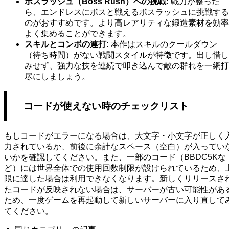
ボスラッシュ（Boss Rush）への挑戦:
戦力が整った
ら、エンドレスにボスと戦えるボスラッシュに挑戦する
のがおすすめです。より高レアリティな鍛造素材を効率
よく集めることができます。
スキルとコンボの連打:
本作はスキルのクールダウン
（待ち時間）がない戦闘スタイルが特徴です。出し惜し
みせず、強力な技を連続で叩き込んで敵の群れを一網打
尽にしましょう。
コードが使えない時のチェックリスト
もしコードがエラーになる場合は、大文字・小文字が正しく
力されているか、前後に余計なスペース（空白）が入ってい
いかを確認してください。また、一部のコード（BBDC5Kな
ど）には世界全体での使用回数制限が設けられているため、
限に達した場合は利用できなくなります。新しくリリースさ
たコードが反映されない場合は、サーバーが古い可能性があ
ため、一度ゲームを再起動して新しいサーバーに入り直して
てください。