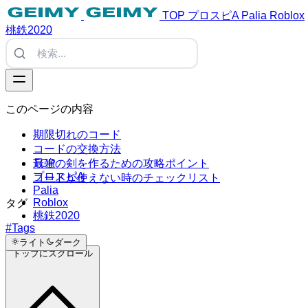
TOP
プロスピA
Palia
Roblox
桃鉄2020
このページの内容
期限切れのコード
コードの交換方法
TOP
最強の剣を作るための攻略ポイント
プロスピA
コードが使えない時のチェックリスト
Palia
Roblox
タグ
桃鉄2020
#Tags
ライト
ダーク
トップにスクロール