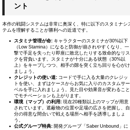
ント
本作の戦闘システムは非常に奥深く、特に以下のスタミナシ
テムを理解することが勝利への近道です。
スタミナ管理が命:
キャラクターのスタミナが30%以下
（Low Stamina）になると防御が崩されやすくなり、一
撃で手足を失ったり即座に敗北したりする致命的なリス
クを背負います。スタミナが十分にある状態（30%以
上）をキープしつつ、相手の隙を突く立ち回りを心がけ
ましょう。
クレジットの使い道:
コードで手に入る大量のクレジッ
トを使い、まずはケースからお気に入りのカスタムサー
ベルを手に入れましょう。見た目や効果音が変わること
でモチベーションも上がります。
環境（マップ）の利用:
現在20種類以上のマップが用意
されています。遮蔽物の位置や足場の広さを把握し、自
分の得意な間合いで戦える場所へ相手を誘導しましょ
う。
公式グループ特典:
開発グループ「Saber Unbound」に