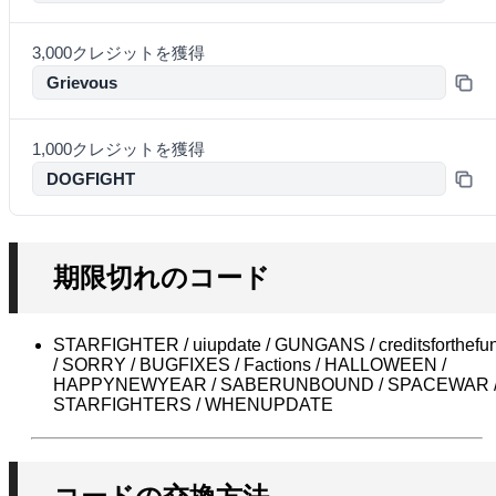
3,000クレジットを獲得
Grievous
1,000クレジットを獲得
DOGFIGHT
期限切れのコード
STARFIGHTER / uiupdate / GUNGANS / creditsforthefu
/ SORRY / BUGFIXES / Factions / HALLOWEEN /
HAPPYNEWYEAR / SABERUNBOUND / SPACEWAR 
STARFIGHTERS / WHENUPDATE