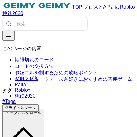
TOP
プロスピA
Palia
Roblox
桃鉄2020
このページの内容
期限切れのコード
コードの交換方法
TOP
デュエルを制するための攻略ポイント
プロスピA
剣戟・スターウォーズ系好きにおすすめの関連ゲーム
Palia
Roblox
タグ
桃鉄2020
#Tags
ライト
ダーク
トップにスクロール