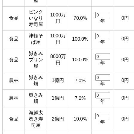
屋
ピンク
1000万
食品
いなり
70.0%
0円
円
年
寿司屋
津軽そ
1000万
食品
0円
100.0%
ば屋
円
年
嶽きみ
8000万
食品
プリン
100.0%
0円
円
年
屋
嶽きみ
農林
1億円
0円
7.0%
畑
年
嶽きみ
農林
1億円
0円
7.0%
畑
年
海鮮太
食品
巻き寿
2億円
10.0%
0円
年
司屋