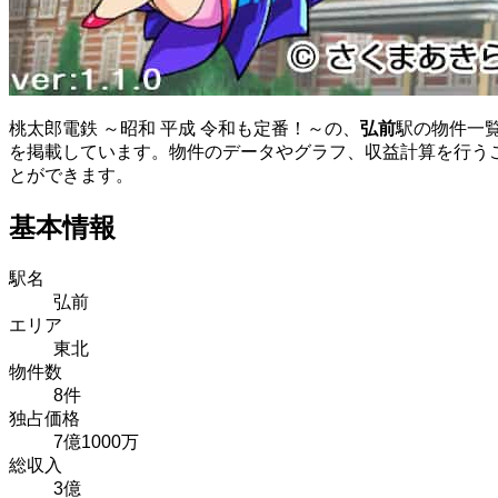
桃太郎電鉄 ～昭和 平成 令和も定番！～の、
弘前
駅の物件一
を掲載しています。物件のデータやグラフ、収益計算を行う
とができます。
基本情報
駅名
弘前
エリア
東北
物件数
8件
独占価格
7億1000万
総収入
3億