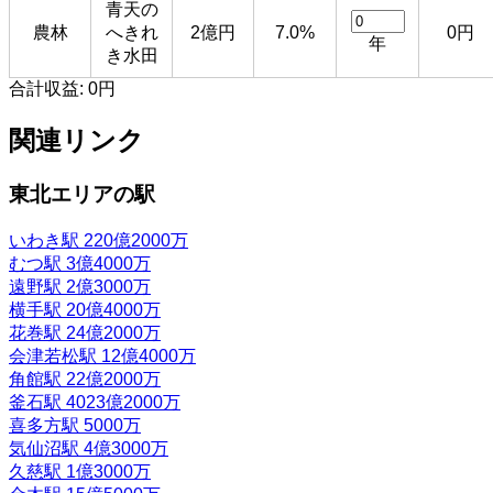
青天の
農林
へきれ
2億円
7.0%
0円
年
き水田
合計収益:
0円
関連リンク
東北エリアの駅
いわき駅
220億2000万
むつ駅
3億4000万
遠野駅
2億3000万
横手駅
20億4000万
花巻駅
24億2000万
会津若松駅
12億4000万
角館駅
22億2000万
釜石駅
4023億2000万
喜多方駅
5000万
気仙沼駅
4億3000万
久慈駅
1億3000万