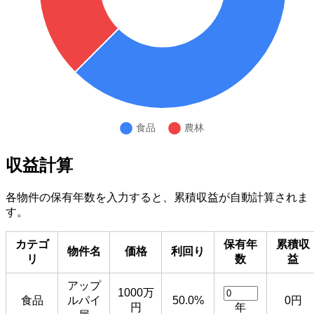
収益計算
各物件の保有年数を入力すると、累積収益が自動計算されま
す。
カテゴ
保有年
累積収
物件名
価格
利回り
リ
数
益
アップ
1000万
食品
ルパイ
50.0%
0円
円
年