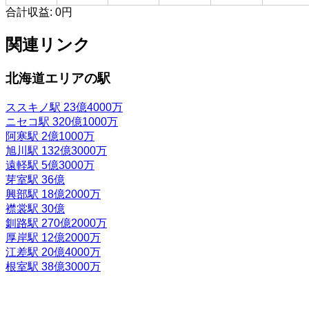
合計収益:
0円
関連リンク
北海道エリアの駅
ススキノ駅
23億4000万
ニセコ駅
320億1000万
阿寒駅
2億1000万
旭川駅
132億3000万
遠軽駅
5億3000万
芽室駅
36億
興部駅
18億2000万
襟裳駅
30億
釧路駅
270億2000万
厚岸駅
12億2000万
江差駅
20億4000万
根室駅
38億3000万