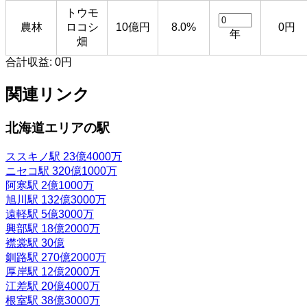
トウモ
農林
ロコシ
10億円
8.0%
0円
年
畑
合計収益:
0円
関連リンク
北海道エリアの駅
ススキノ駅
23億4000万
ニセコ駅
320億1000万
阿寒駅
2億1000万
旭川駅
132億3000万
遠軽駅
5億3000万
興部駅
18億2000万
襟裳駅
30億
釧路駅
270億2000万
厚岸駅
12億2000万
江差駅
20億4000万
根室駅
38億3000万