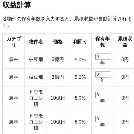
収益計算
各物件の保有年数を入力すると、累積収益が自動計算されま
す。
カテゴ
保有年
累積収
物件名
価格
利回り
リ
数
益
農林
枝豆畑
3億円
0円
5.0%
年
農林
枝豆畑
3億円
0円
5.0%
年
トウモ
農林
ロコシ
10億円
8.0%
0円
年
畑
トウモ
農林
ロコシ
10億円
8.0%
0円
年
畑