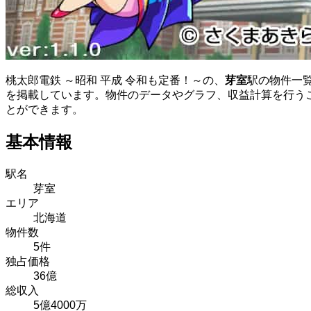
桃太郎電鉄 ～昭和 平成 令和も定番！～の、
芽室
駅の物件一
を掲載しています。物件のデータやグラフ、収益計算を行う
とができます。
基本情報
駅名
芽室
エリア
北海道
物件数
5件
独占価格
36億
総収入
5億4000万