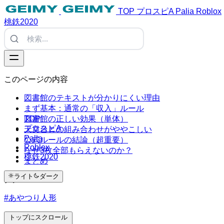
TOP
プロスピA
Palia
Roblox
桃鉄2020
このページの内容
図書館のテキストが分かりにくい理由
まず基本：通常の「収入」ルール
TOP
図書館の正しい効果（単体）
プロスピA
天文台との組み合わせがややこしい
Palia
公式ルールの結論（超重要）
Roblox
なぜ3枚全部もらえないのか？
桃鉄2020
まとめ
ライト
ダーク
タグ
#あやつり人形
トップにスクロール