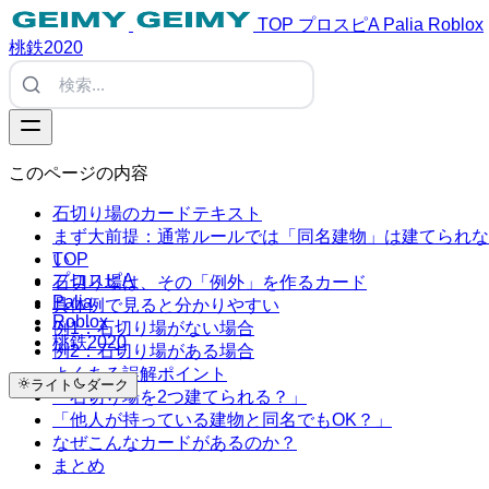
TOP
プロスピA
Palia
Roblox
桃鉄2020
このページの内容
石切り場のカードテキスト
まず大前提：通常ルールでは「同名建物」は建てられな
TOP
い
プロスピA
石切り場は、その「例外」を作るカード
Palia
具体例で見ると分かりやすい
Roblox
例1：石切り場がない場合
桃鉄2020
例2：石切り場がある場合
よくある誤解ポイント
ライト
ダーク
「石切り場を2つ建てられる？」
「他人が持っている建物と同名でもOK？」
なぜこんなカードがあるのか？
まとめ