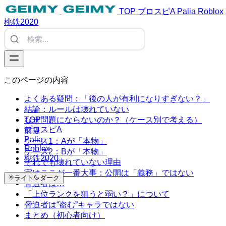
TOP
プロスピA
Palia
Roblox
桃鉄2020
このページの内容
よくある疑問：「後の人が有利になりすぎない？」
結論：ルールは壊れていない
TOP
なぜ問題にならないのか？（ケース別で考える）
プロスピA
前提
Palia
ケース1：Aが「本物」
Roblox
ケース2：Bが「本物」
桃鉄2020
それでも壊れていない理由
実はここが一番大事：公開は「義務」ではない
ライト
ダーク
脅迫者は…
「上位ランクを狙うと弱い？」について
脅迫者は“盗む”キャラではない
まとめ（初心者向け）