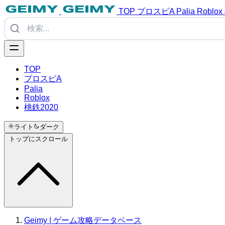
TOP
プロスピA
Palia
Roblox
TOP
プロスピA
Palia
Roblox
桃鉄2020
ライト
ダーク
トップにスクロール
Geimy | ゲーム攻略データベース