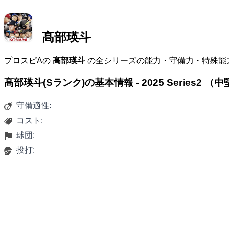
髙部瑛斗
プロスピAの
髙部瑛斗
の全シリーズの能力・守備力・特殊能
髙部瑛斗(Sランク)の基本情報 - 2025 Series2 （
守備適性:
コスト:
球団:
投打: