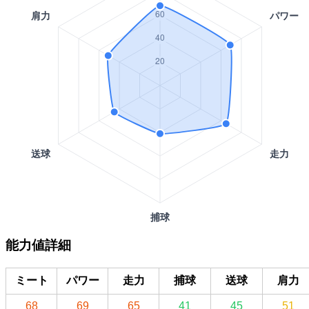
能力値詳細
ミート
パワー
走力
捕球
送球
肩力
68
69
65
41
45
51