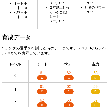
（中）UP
中UP
ミート小
２本以上打っ
打者のパワー
（中）UP
ていると更に
中UP
パワー小
ミート小
（中）UP
（中）UP
育成データ
Sランクの選手を特訓した時のデータです。レベル0からレベ
ル10までを表示しています。
レベル
ミート
パワー
走力
61
62
58
0
C
C
D
61
62
59
1
C
C
D
62
63
59
2
C
C
D