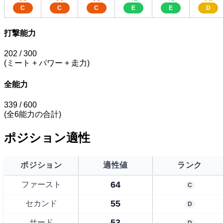
C
C
C
E
E
D
打撃能力
202
/ 300
(ミート + パワー + 走力)
全能力
339
/ 600
(全6能力の合計)
ポジション適性
ポジション
適性値
ランク
64
ファースト
C
55
セカンド
D
53
サード
D