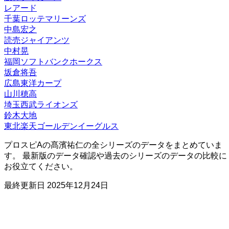
レアード
千葉ロッテマリーンズ
中島宏之
読売ジャイアンツ
中村晃
福岡ソフトバンクホークス
坂倉将吾
広島東洋カープ
山川穂高
埼玉西武ライオンズ
鈴木大地
東北楽天ゴールデンイーグルス
プロスピAの髙濱祐仁の全シリーズのデータをまとめていま
す。 最新版のデータ確認や過去のシリーズのデータの比較に
お役立てください。
最終更新日
2025年12月24日