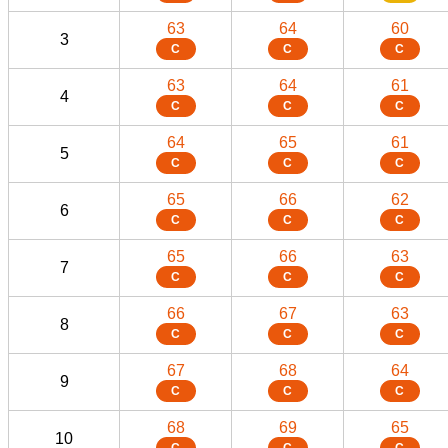
63
64
60
3
C
C
C
63
64
61
4
C
C
C
64
65
61
5
C
C
C
65
66
62
6
C
C
C
65
66
63
7
C
C
C
66
67
63
8
C
C
C
67
68
64
9
C
C
C
68
69
65
10