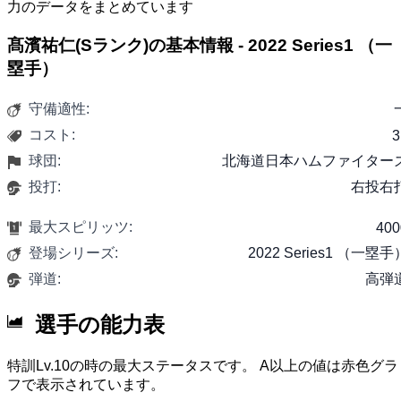
力のデータをまとめています
髙濱祐仁(Sランク)の基本情報 - 2022 Series1 （一
塁手）
守備適性:
コスト:
3
球団:
北海道日本ハムファイター
投打:
右投右
最大スピリッツ:
400
登場シリーズ:
2022 Series1 （一塁手
弾道:
高弾
選手の能力表
特訓Lv.10の時の最大ステータスです。 A以上の値は赤色グラ
フで表示されています。