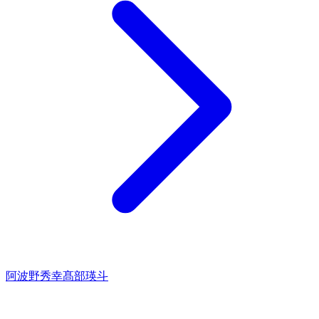
阿波野秀幸
髙部瑛斗