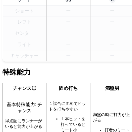
ショート
ー
ー
レフト
ー
ー
センター
ー
ー
ライト
ー
ー
キャッチャー
ー
ー
特殊能力
チャンス◎
固め打ち
満塁男
１試合に固めてヒッ
基本特殊能力: チ
トを打ちやすい
ャンス
満塁の時に打力が上
１本ヒットを
がる
得点圏にランナーが
打っていると
いると能力が上がる
ミート小
打者のミート