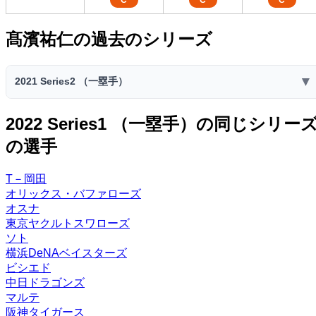
C
C
C
髙濱祐仁の過去のシリーズ
▼
2021 Series2 （一塁手）
2021 Series2 （一塁手）
2022 Series1 （一塁手）の同じシリー
スピリ
の選手
コスト
ミート
パワー
走力
捕球
送球
ッツ
69
71
65
41
45
3800
30
T－岡田
C
B
C
E
E
オリックス・バファローズ
ファー
セカン
ショー
センタ
オスナ
サード
レフト
ライト
スト
ド
ト
ー
東京ヤクルトスワローズ
ー
ー
ー
ー
C
D
D
ソト
横浜DeNAベイスターズ
特殊能力:
ビシエド
チャンス◎
固め打ち・改
満塁男
中日ドラゴンズ
マルテ
阪神タイガース