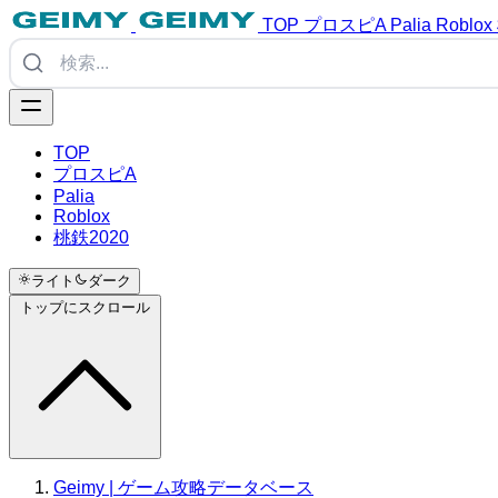
TOP
プロスピA
Palia
Roblox
TOP
プロスピA
Palia
Roblox
桃鉄2020
ライト
ダーク
トップにスクロール
Geimy | ゲーム攻略データベース