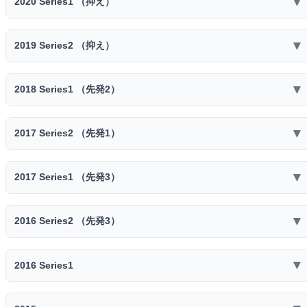
▼
2020 Series1 （抑え）
2020 Series1 （抑え）
▼
2019 Series2 （抑え）
スピリ
スタミ
コスト
球威
制球
捕球
送球
ッツ
ナ
2019 Series2 （抑え）
77
65
68
33
39
▼
2018 Series1 （先発2）
3400
28
スピリ
スタミ
B
C
C
F
F
コスト
球威
制球
捕球
送球
ッツ
ナ
先発
中継ぎ
抑え
投手適正
2018 Series1 （先発2）
77
68
71
33
39
▼
2017 Series2 （先発1）
3200
27
-
B
S
S
スピリ
スタミ
B
C
B
F
F
コスト
球威
制球
捕球
送球
ッツ
ナ
特殊能力:
先発
中継ぎ
抑え
投手適正
2017 Series2 （先発1）
76
73
70
42
39
▼
キレ◎
重い球
奪三振
2017 Series1 （先発3）
2800
26
-
S
S
S
スピリ
スタミ
B
B
B
E
F
コスト
球威
制球
捕球
送球
ッツ
ナ
特殊能力:
先発
中継ぎ
抑え
投手適正
2017 Series1 （先発3）
74
75
70
42
39
▼
キレ◎
奪三振・改
打たれ強さ
2016 Series2 （先発3）
2600
25
-
S
G
G
スピリ
スタミ
B
B
B
E
F
コスト
球威
制球
捕球
送球
ッツ
ナ
特殊能力:
先発
中継ぎ
抑え
投手適正
2016 Series2 （先発3）
74
64
78
50
50
▼
キレ◎
打たれ強さ
尻上がり
2016 Series1
2500
24
-
S
A
B
スピリ
スタミ
B
C
B
D
D
コスト
球威
制球
捕球
送球
ッツ
ナ
特殊能力:
先発
中継ぎ
抑え
投手適正
2016 Series1
67
68
76
50
50