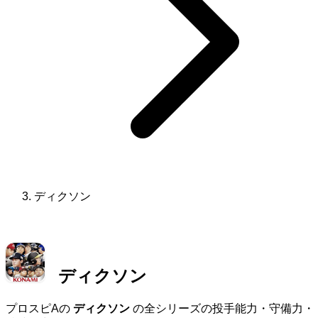
ディクソン
ディクソン
プロスピAの
ディクソン
の全シリーズの投手能力・守備力・