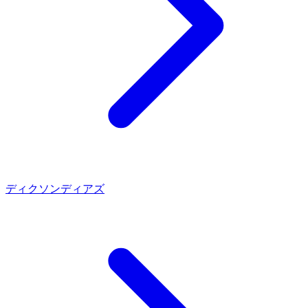
ディクソン
ディアズ