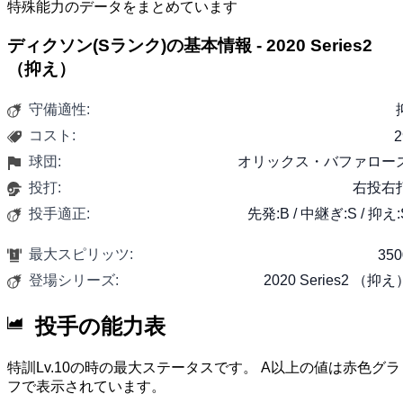
特殊能力のデータをまとめています
ディクソン(Sランク)の基本情報 - 2020 Series2
（抑え）
守備適性:
コスト:
2
球団:
オリックス・バファロー
投打:
右投右
投手適正:
先発:B / 中継ぎ:S / 抑え:
最大スピリッツ:
350
登場シリーズ:
2020 Series2 （抑え
投手の能力表
特訓Lv.10の時の最大ステータスです。 A以上の値は赤色グラ
フで表示されています。