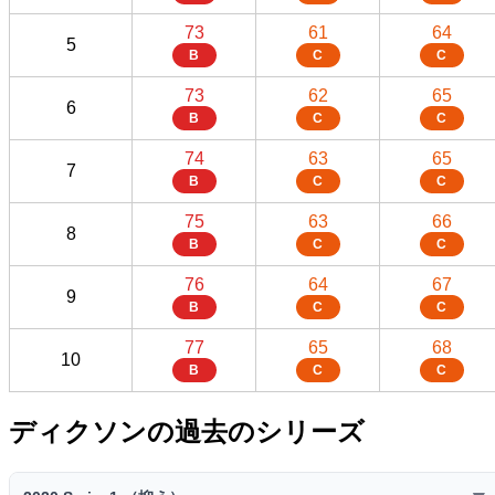
73
61
64
5
B
C
C
73
62
65
6
B
C
C
74
63
65
7
B
C
C
75
63
66
8
B
C
C
76
64
67
9
B
C
C
77
65
68
10
B
C
C
ディクソンの過去のシリーズ