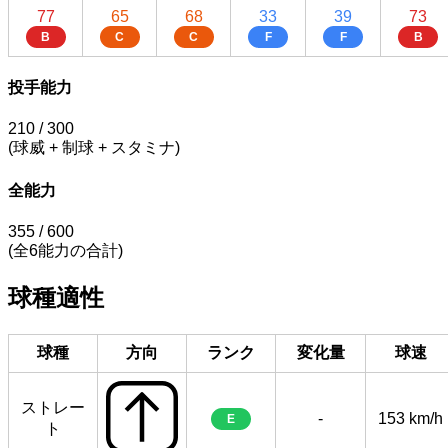
77
65
68
33
39
73
B
C
C
F
F
B
投手能力
210
/ 300
(球威 + 制球 + スタミナ)
全能力
355
/ 600
(全6能力の合計)
球種適性
球種
方向
ランク
変化量
球速
ストレー
-
153 km/h
E
ト