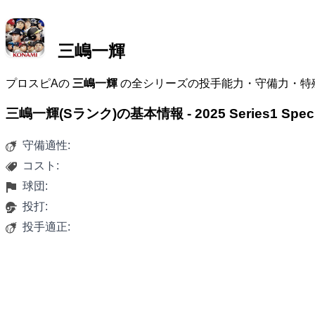
三嶋一輝
プロスピAの
三嶋一輝
の全シリーズの投手能力・守備力・特
三嶋一輝(Sランク)の基本情報 - 2025 Series1 S
守備適性:
コスト:
球団:
投打:
投手適正: