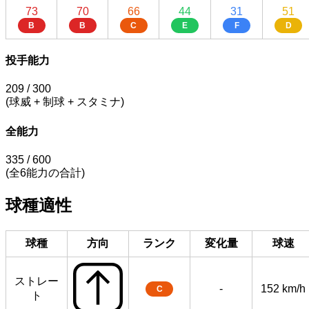
73
70
66
44
31
51
B
B
C
E
F
D
投手能力
209
/ 300
(球威 + 制球 + スタミナ)
全能力
335
/ 600
(全6能力の合計)
球種適性
球種
方向
ランク
変化量
球速
ストレー
-
152 km/h
C
ト