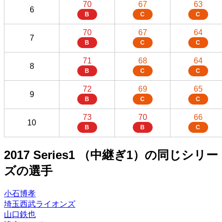
70
67
63
6
B
C
C
70
67
64
7
B
C
C
71
68
64
8
B
C
C
72
69
65
9
B
C
C
73
70
66
10
B
B
C
2017 Series1 （中継ぎ1）の同じシリー
ズの選手
小石博孝
埼玉西武ライオンズ
山口鉄也