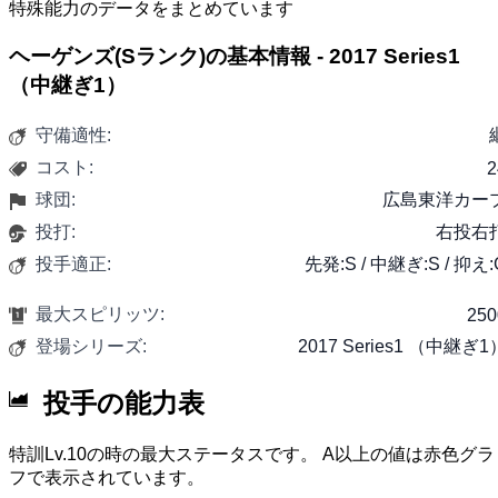
特殊能力のデータをまとめています
ヘーゲンズ(Sランク)の基本情報 - 2017 Series1
（中継ぎ1）
守備適性:
コスト:
2
球団:
広島東洋カー
投打:
右投右
投手適正:
先発:S / 中継ぎ:S / 抑え:
最大スピリッツ:
250
登場シリーズ:
2017 Series1 （中継ぎ1
投手の能力表
特訓Lv.10の時の最大ステータスです。 A以上の値は赤色グラ
フで表示されています。