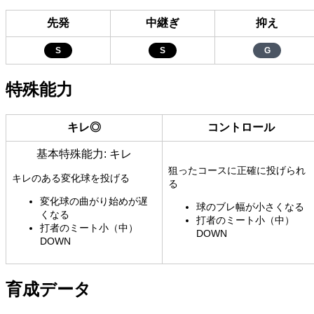
先発
中継ぎ
抑え
S
S
G
特殊能力
キレ◎
コントロール
基本特殊能力: キレ
狙ったコースに正確に投げられ
キレのある変化球を投げる
る
変化球の曲がり始めが遅
球のブレ幅が小さくなる
くなる
打者のミート小（中）
打者のミート小（中）
DOWN
DOWN
育成データ