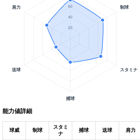
能力値詳細
スタミ
球威
制球
捕球
送球
肩力
ナ