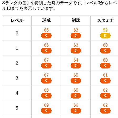
Sランクの選手を特訓した時のデータです。レベル0からレベ
ル10までを表示しています。
レベル
球威
制球
スタミナ
65
63
59
0
C
C
D
66
63
60
1
C
C
C
67
64
60
2
C
C
C
67
65
61
3
C
C
C
68
65
62
4
C
C
C
69
66
62
5
C
C
C