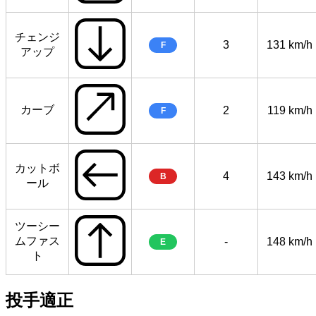
チェンジ
3
131 km/h
F
アップ
カーブ
2
119 km/h
F
カットボ
4
143 km/h
B
ール
ツーシー
ムファス
-
148 km/h
E
ト
投手適正