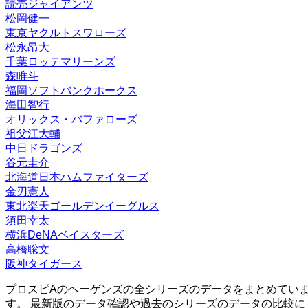
読売ジャイアンツ
松岡健一
東京ヤクルトスワローズ
松永昂大
千葉ロッテマリーンズ
森唯斗
福岡ソフトバンクホークス
海田智行
オリックス・バファローズ
祖父江大輔
中日ドラゴンズ
谷元圭介
北海道日本ハムファイターズ
金刃憲人
東北楽天ゴールデンイーグルス
須田幸太
横浜DeNAベイスターズ
高橋聡文
阪神タイガース
プロスピAのヘーゲンズの全シリーズのデータをまとめてい
す。 最新版のデータ確認や過去のシリーズのデータの比較に