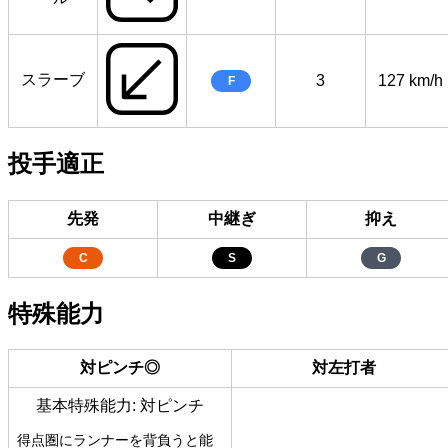
スラーブ
3
127 km/h
F
投手適正
先発
中継ぎ
抑え
C
S
G
特殊能力
対ピンチ◎
対左打者
基本特殊能力: 対ピンチ
得点圏にランナーを背負うと能