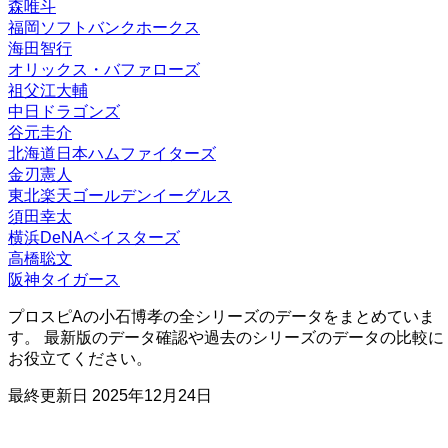
森唯斗
福岡ソフトバンクホークス
海田智行
オリックス・バファローズ
祖父江大輔
中日ドラゴンズ
谷元圭介
北海道日本ハムファイターズ
金刃憲人
東北楽天ゴールデンイーグルス
須田幸太
横浜DeNAベイスターズ
高橋聡文
阪神タイガース
プロスピAの小石博孝の全シリーズのデータをまとめていま
す。 最新版のデータ確認や過去のシリーズのデータの比較に
お役立てください。
最終更新日
2025年12月24日