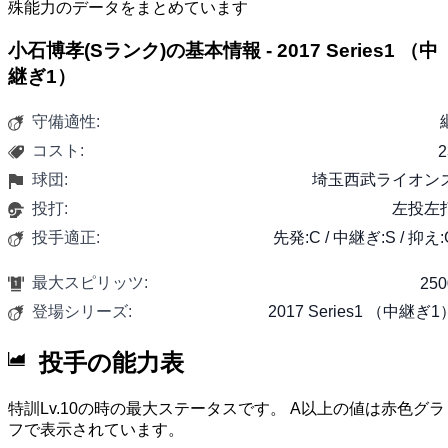
殊能力のデータをまとめています
小石博孝(Sランク)の基本情報 - 2017 Series1 （中
継ぎ1）
守備適性:
コスト:
2
球団:
埼玉西武ライオン
投打:
左投左
投手適正:
先発:C / 中継ぎ:S / 抑え:
最大スピリッツ:
250
登場シリーズ:
2017 Series1 （中継ぎ1
投手の能力表
特訓Lv.10の時の最大ステータスです。 A以上の値は赤色グラ
フで表示されています。