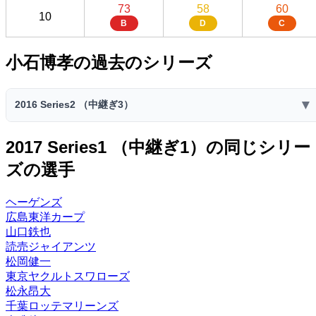
73
58
60
10
B
D
C
小石博孝の過去のシリーズ
▼
2016 Series2 （中継ぎ3）
2016 Series2 （中継ぎ3）
2017 Series1 （中継ぎ1）の同じシリー
スピリ
スタミ
ズの選手
コスト
球威
制球
捕球
送球
ッツ
ナ
70
60
65
48
45
2300
22
ヘーゲンズ
B
C
C
E
E
広島東洋カープ
先発
中継ぎ
抑え
投手適正
山口鉄也
読売ジャイアンツ
-
S
S
G
松岡健一
特殊能力:
東京ヤクルトスワローズ
対ピンチ◎
対左打者
松永昂大
千葉ロッテマリーンズ