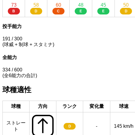
73
58
60
48
45
50
B
D
C
E
E
D
投手能力
191
/ 300
(球威 + 制球 + スタミナ)
全能力
334
/ 600
(全6能力の合計)
球種適性
球種
方向
ランク
変化量
球速
ストレー
-
145 km/h
D
ト