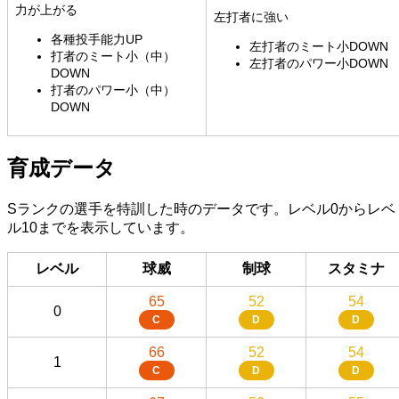
力が上がる
左打者に強い
各種投手能力UP
左打者のミート小DOWN
打者のミート小（中）
左打者のパワー小DOWN
DOWN
打者のパワー小（中）
DOWN
育成データ
Sランクの選手を特訓した時のデータです。レベル0からレベ
ル10までを表示しています。
レベル
球威
制球
スタミナ
65
52
54
0
C
D
D
66
52
54
1
C
D
D