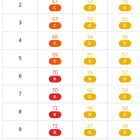
67
53
55
2
C
D
D
67
53
55
3
C
D
D
68
54
56
4
C
D
D
69
55
57
5
C
D
D
70
55
57
6
B
D
D
70
56
58
7
B
D
D
71
56
58
8
B
D
D
72
57
59
9
B
D
D