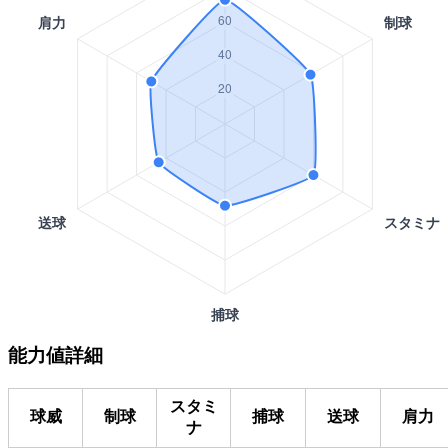
能力値詳細
スタミ
球威
制球
捕球
送球
肩力
ナ