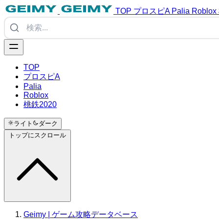
TOP
プロスピA
Palia
Roblox
TOP
プロスピA
Palia
Roblox
桃鉄2020
ライト
ダーク
トップにスクロール
Geimy | ゲーム攻略データベース