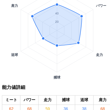
能力値詳細
ミート
パワー
走力
捕球
送球
肩力
62
68
59
36
38
68