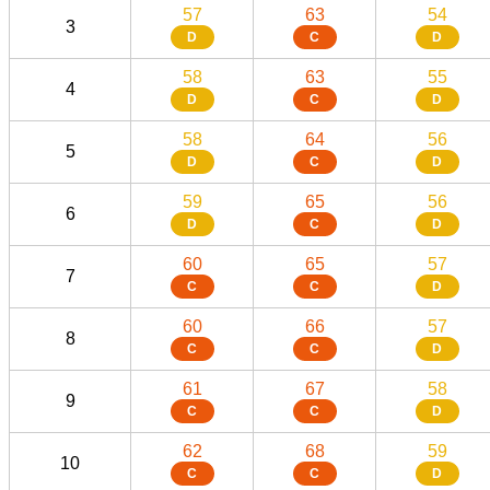
57
63
54
3
D
C
D
58
63
55
4
D
C
D
58
64
56
5
D
C
D
59
65
56
6
D
C
D
60
65
57
7
C
C
D
60
66
57
8
C
C
D
61
67
58
9
C
C
D
62
68
59
10
C
C
D