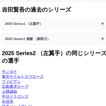
吉田賢吾の過去のシリーズ
▼
2025 Series1 （左翼手）
2025 Series1 （左翼手）
▼
2025 Series1 覚醒 （新戦力）
スピリ
コスト
ミート
パワー
走力
捕球
送球
ッツ
2025 Series1 覚醒 （新戦力）
2025 Series2 （左翼手）の同じシリー
62
66
62
36
38
4900
34
スピリ
C
C
C
F
F
の選手
コスト
ミート
パワー
走力
捕球
送球
ッツ
ファー
セカン
ショー
センタ
サード
レフト
ライト
60
65
59
36
38
スト
ド
ト
ー
4800
34
サンタナ
C
C
D
F
F
ー
ー
ー
ー
ー
D
E
東京ヤクルトスワローズ
ファー
セカン
ショー
センタ
ファビアン
特殊能力:
サード
レフト
ライト
スト
ド
ト
ー
広島東洋カープ
初球◎
粘り打ち
固め打ち
ー
ー
ー
ー
ー
D
E
上林誠知
中日ドラゴンズ
特殊能力:
丸佳浩
初球◎
粘り打ち
固め打ち