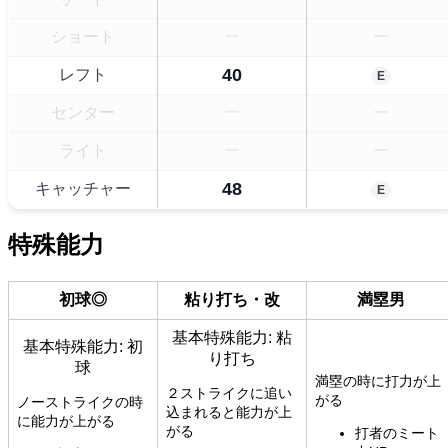
ショート
ー
ー
40
レフト
E
センター
ー
ー
ライト
ー
ー
48
キャッチャー
E
特殊能力
初球◎
粘り打ち・改
満塁男
基本特殊能力: 粘
基本特殊能力: 初
り打ち
球
満塁の時に打力が上
２ストライクに追い
がる
ノーストライクの時
込まれると能力が上
に能力が上がる
がる
打者のミート