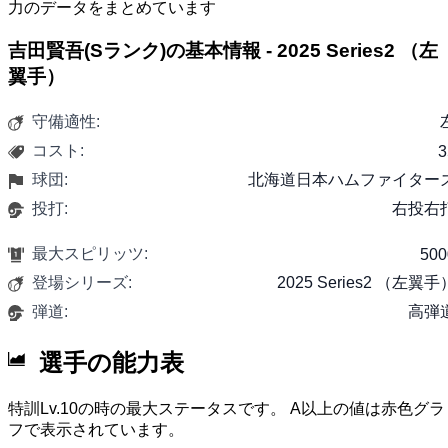
力のデータをまとめています
吉田賢吾(Sランク)の基本情報 - 2025 Series2 （左
翼手）
守備適性:
コスト:
3
球団:
北海道日本ハムファイター
投打:
右投右
最大スピリッツ:
500
登場シリーズ:
2025 Series2 （左翼手
弾道:
高弾
選手の能力表
特訓Lv.10の時の最大ステータスです。 A以上の値は赤色グラ
フで表示されています。