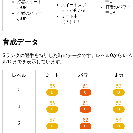
中UP
打者のミート
スイートスポ
打者のパワー
小UP
ットが広がる
中UP
打者のパワー
ミート中
小UP
（大）UP
育成データ
Sランクの選手を特訓した時のデータです。レベル0からレベ
ル10までを表示しています。
レベル
ミート
パワー
走力
55
61
53
0
D
C
D
56
61
53
1
D
C
D
57
62
54
2
D
C
D