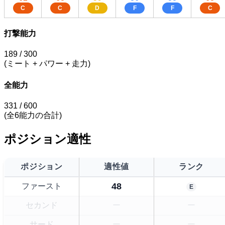
C
C
D
F
F
C
打撃能力
189
/ 300
(ミート + パワー + 走力)
全能力
331
/ 600
(全6能力の合計)
ポジション適性
ポジション
適性値
ランク
48
ファースト
E
セカンド
ー
ー
サード
ー
ー