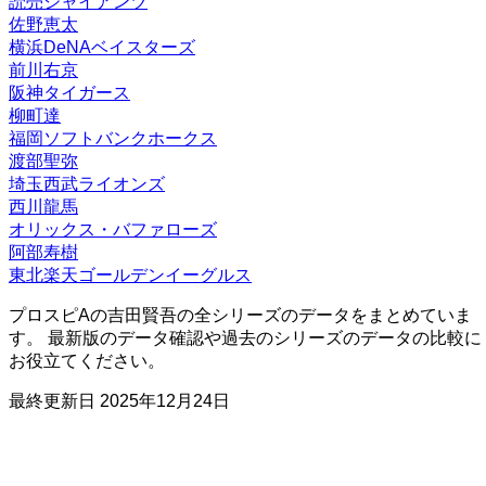
読売ジャイアンツ
佐野恵太
横浜DeNAベイスターズ
前川右京
阪神タイガース
柳町達
福岡ソフトバンクホークス
渡部聖弥
埼玉西武ライオンズ
西川龍馬
オリックス・バファローズ
阿部寿樹
東北楽天ゴールデンイーグルス
プロスピAの吉田賢吾の全シリーズのデータをまとめていま
す。 最新版のデータ確認や過去のシリーズのデータの比較に
お役立てください。
最終更新日
2025年12月24日