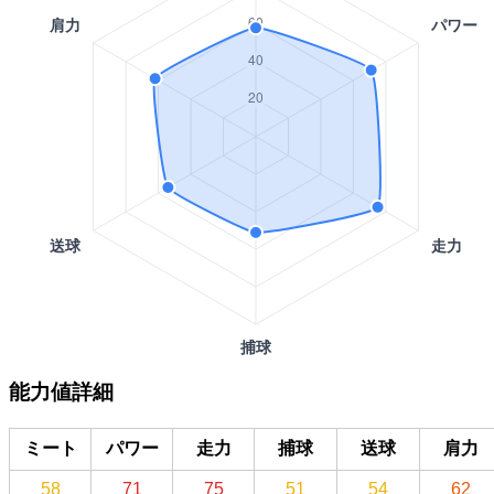
能力値詳細
ミート
パワー
走力
捕球
送球
肩力
58
71
75
51
54
62