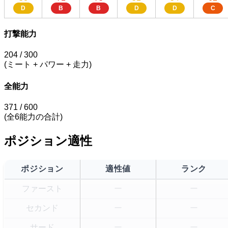
D
B
B
D
D
C
打撃能力
204
/ 300
(ミート + パワー + 走力)
全能力
371
/ 600
(全6能力の合計)
ポジション適性
ポジション
適性値
ランク
ファースト
ー
ー
セカンド
ー
ー
サード
ー
ー