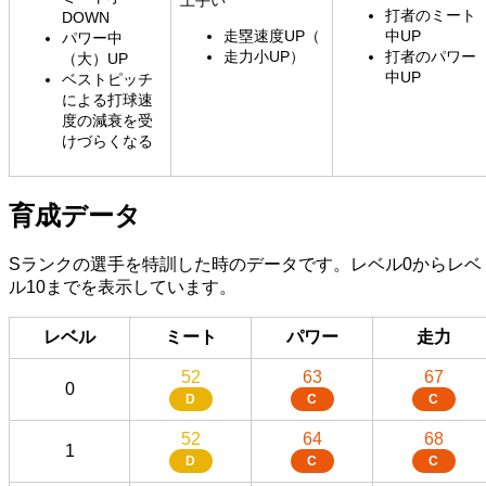
打者のミート
DOWN
走塁速度UP（
中UP
パワー中
走力小UP）
打者のパワー
（大）UP
中UP
ベストピッチ
による打球速
度の減衰を受
けづらくなる
育成データ
Sランクの選手を特訓した時のデータです。レベル0からレベ
ル10までを表示しています。
レベル
ミート
パワー
走力
52
63
67
0
D
C
C
52
64
68
1
D
C
C