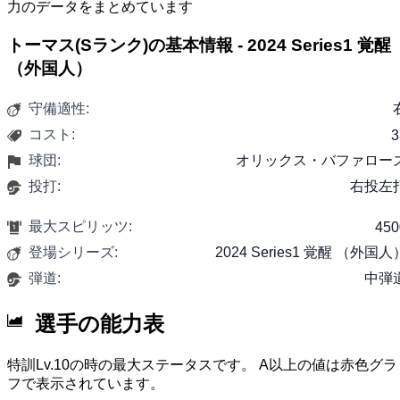
力のデータをまとめています
トーマス(Sランク)の基本情報 - 2024 Series1 覚醒
（外国人）
守備適性:
コスト:
3
球団:
オリックス・バファロー
投打:
右投左
最大スピリッツ:
450
登場シリーズ:
2024 Series1 覚醒 （外国人
弾道:
中弾
選手の能力表
特訓Lv.10の時の最大ステータスです。 A以上の値は赤色グラ
フで表示されています。