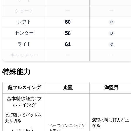
ショート
ー
ー
60
レフト
C
58
センター
D
61
ライト
C
キャッチャー
ー
ー
特殊能力
超フルスイング
走塁
満塁男
基本特殊能力: フ
ルスイング
長打狙いでバットを
満塁の時に打力が上
振り切る
ベースランニングが
がる
ミート小
上手い