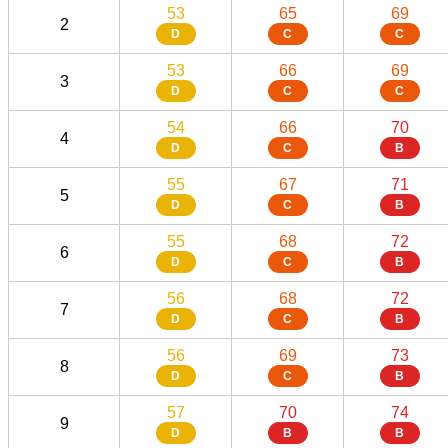
53
65
69
2
D
C
C
53
66
69
3
D
C
C
54
66
70
4
D
C
B
55
67
71
5
D
C
B
55
68
72
6
D
C
B
56
68
72
7
D
C
B
56
69
73
8
D
C
B
57
70
74
9
D
B
B