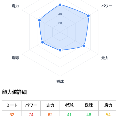
能力値詳細
ミート
パワー
走力
捕球
送球
肩力
62
74
62
41
46
54