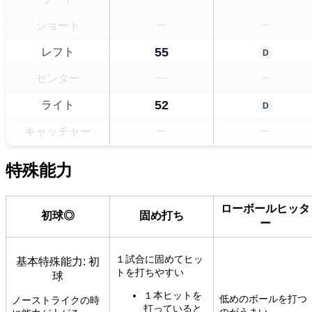
ショート
ー
ー
55
レフト
D
センター
ー
ー
52
ライト
D
キャッチャー
ー
ー
特殊能力
ローボールヒッタ
初球◎
固め打ち
ー
１試合に固めてヒッ
基本特殊能力: 初
トを打ちやすい
球
１本ヒットを
低めのボールを打つ
ノーストライクの時
打っていると
のがうまい