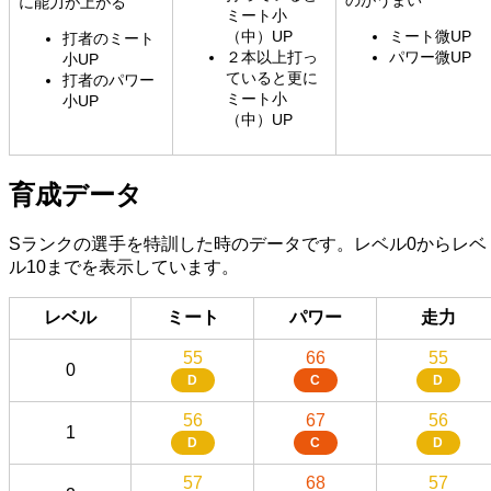
に能力が上がる
ミート小
（中）UP
ミート微UP
打者のミート
２本以上打っ
パワー微UP
小UP
ていると更に
打者のパワー
ミート小
小UP
（中）UP
育成データ
Sランクの選手を特訓した時のデータです。レベル0からレベ
ル10までを表示しています。
レベル
ミート
パワー
走力
55
66
55
0
D
C
D
56
67
56
1
D
C
D
57
68
57