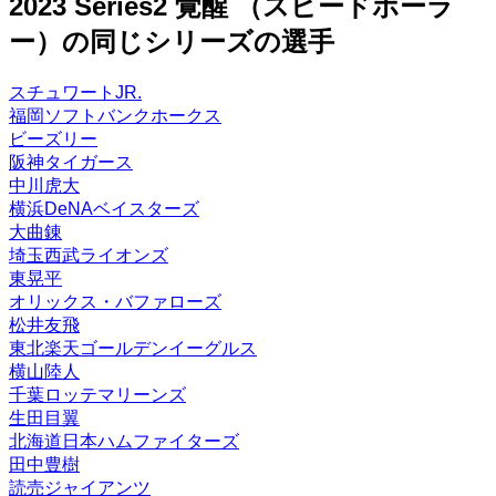
2023 Series2 覚醒 （スピードボーラ
78
58
71
47
50
2700
24
-
S
S
F
スピリ
スタミ
B
D
B
E
D
ー）の同じシリーズの選手
コスト
球威
制球
捕球
送球
ッツ
ナ
特殊能力:
先発
中継ぎ
抑え
投手適正
77
57
70
47
50
キレ◎
豪速球
荒れ球
2600
24
スチュワートJR.
-
S
S
F
B
D
B
E
D
福岡ソフトバンクホークス
特殊能力:
先発
中継ぎ
抑え
投手適正
ビーズリー
キレ◎
豪速球
荒れ球
阪神タイガース
-
S
S
F
中川虎大
特殊能力:
横浜DeNAベイスターズ
キレ◎
豪速球
荒れ球
大曲錬
埼玉西武ライオンズ
東晃平
オリックス・バファローズ
松井友飛
東北楽天ゴールデンイーグルス
横山陸人
千葉ロッテマリーンズ
生田目翼
北海道日本ハムファイターズ
田中豊樹
読売ジャイアンツ