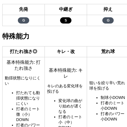
先発
中継ぎ
抑え
G
S
G
特殊能力
打たれ強さ◎
キレ・改
荒れ球
基本特殊能力: 打
たれ強さ
基本特殊能力: キ
レ
動揺状態になりにく
狙いを絞り辛い荒れ
い
キレのある変化球を
球を投げる
投げる
打たれても動
制球小DOWN
揺状態になり
変化球の曲が
打者のミート
にくい
り始めが遅く
小DOWN
打者のミート
なる
打者のパワー
微（小）
打者のミート
小DOWN
DOWN
小（中）
打者のパワー