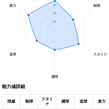
能力値詳細
スタミ
球威
制球
捕球
送球
肩力
ナ