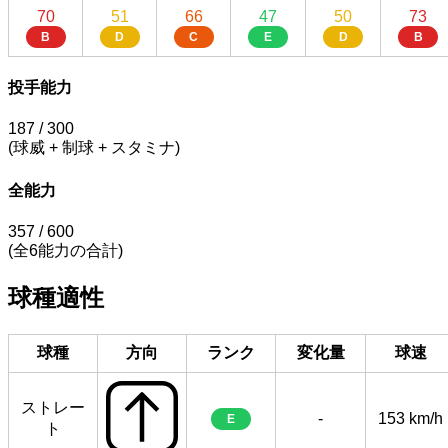
70
51
66
47
50
73
B
D
C
E
D
B
投手能力
187
/ 300
(球威 + 制球 + スタミナ)
全能力
357
/ 600
(全6能力の合計)
球種適性
球種
方向
ランク
変化量
球速
ストレー
-
153 km/h
E
ト