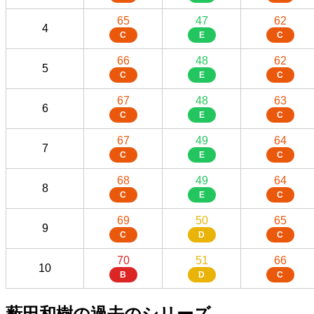
65
47
62
4
C
E
C
66
48
62
5
C
E
C
67
48
63
6
C
E
C
67
49
64
7
C
E
C
68
49
64
8
C
E
C
69
50
65
9
C
D
C
70
51
66
10
B
D
C
薮田和樹の過去のシリーズ