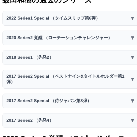
▼
2022 Series1 Special （タイムスリップ第6弾）
2022 Series1 Special （タイムスリップ第6弾）
▼
2020 Series2 覚醒 （ローテーションチャレンジャー）
スピリ
スタミ
コスト
球威
制球
捕球
送球
ッツ
ナ
2020 Series2 覚醒 （ローテーションチャレンジャー）
78
63
75
47
50
▼
2018 Series1 （先発2）
4000
31
スピリ
スタミ
B
C
B
E
D
コスト
球威
制球
捕球
送球
ッツ
ナ
先発
中継ぎ
抑え
投手適正
2018 Series1 （先発2）
73
51
69
47
50
2017 Series2 Special （ベストナイン&タイトルホルダー第1
▼
3400
27
-
S
S
G
スピリ
弾）
スタミ
B
D
C
E
D
コスト
球威
制球
捕球
送球
ッツ
ナ
特殊能力:
先発
中継ぎ
抑え
投手適正
78
63
77
47
50
キレ◎
援護
荒れ球
2017 Series2 Special （ベストナイン&タイトルホルダー第1
2800
25
-
S
S
G
▼
2017 Series2 Special （侍ジャパン第3弾）
B
C
B
E
D
スピリ
スタミ
特殊能力:
コスト
球威
制球
捕球
送球
先発
中継ぎ
抑え
投手適正
ッツ
ナ
対ピンチ◎
キレ・改
荒れ球
2017 Series2 Special （侍ジャパン第3弾）
-
S
S
78
G
58
71
47
50
▼
2017 Series2 （先発4）
2700
24
スピリ
スタミ
B
D
B
E
D
特殊能力:
コスト
球威
制球
捕球
送球
ッツ
ナ
先発
中継ぎ
抑え
投手適正
キレ◎
豪速球
援護
2017 Series2 （先発4）