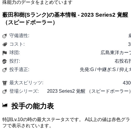
殊能力のデータをまとめています
薮田和樹(Sランク)の基本情報 - 2023 Series2 覚醒
（スピードボーラー）
守備適性:
コスト:
3
球団:
広島東洋カー
投打:
右投右
投手適正:
先発:G / 中継ぎ:S / 抑え:
最大スピリッツ:
430
登場シリーズ:
2023 Series2 覚醒 （スピードボーラー
投手の能力表
特訓Lv.10の時の最大ステータスです。 A以上の値は赤色グラ
フで表示されています。