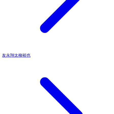
友永翔太
柳裕也