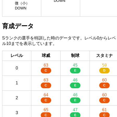
DOWN
微（小）
DOWN
育成データ
Sランクの選手を特訓した時のデータです。レベル0からレベ
ル10までを表示しています。
レベル
球威
制球
スタミナ
63
45
59
0
C
E
D
63
46
60
1
C
E
C
64
46
60
2
C
E
C
65
47
61
3
C
E
C