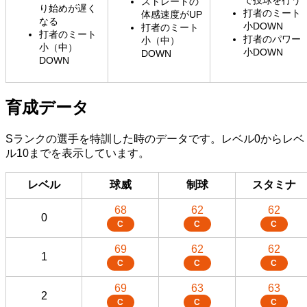
で投球を行う
ストレートの
り始めが遅く
打者のミート
体感速度がUP
なる
小DOWN
打者のミート
打者のミート
打者のパワー
小（中）
小（中）
小DOWN
DOWN
DOWN
育成データ
Sランクの選手を特訓した時のデータです。レベル0からレベ
ル10までを表示しています。
レベル
球威
制球
スタミナ
68
62
62
0
C
C
C
69
62
62
1
C
C
C
69
63
63
2
C
C
C