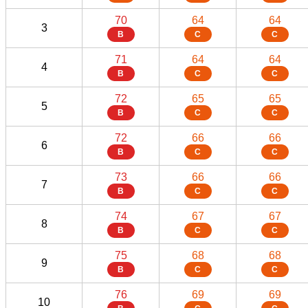
70
64
64
3
B
C
C
71
64
64
4
B
C
C
72
65
65
5
B
C
C
72
66
66
6
B
C
C
73
66
66
7
B
C
C
74
67
67
8
B
C
C
75
68
68
9
B
C
C
76
69
69
10