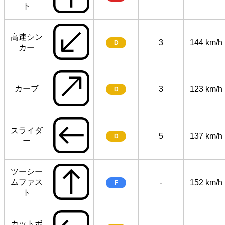
ト
高速シン
3
144 km/h
D
カー
カーブ
3
123 km/h
D
スライダ
5
137 km/h
D
ー
ツーシー
ムファス
-
152 km/h
F
ト
カットボ