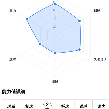
能力値詳細
スタミ
球威
制球
捕球
送球
肩力