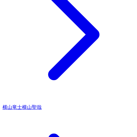
横山竜士
横山聖哉