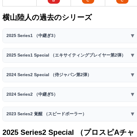
B
C
C
横山陸人の過去のシリーズ
▼
2025 Series1 （中継ぎ3）
2025 Series1 （中継ぎ3）
▼
2025 Series1 Special （エキサイティングプレイヤー第2弾）
スピリ
スタミ
コスト
球威
制球
捕球
送球
ッツ
ナ
2025 Series1 Special （エキサイティングプレイヤー第2弾
76
67
63
43
41
▼
2024 Series2 Special （侍ジャパン第2弾）
4900
35
スピリ
スタミ
B
C
C
E
E
コスト
球威
制球
捕球
送球
ッツ
ナ
先発
中継ぎ
抑え
投手適正
2024 Series2 Special （侍ジャパン第2弾）
77
68
64
43
41
▼
2024 Series2 （中継ぎ5）
4900
36
-
F
S
C
スピリ
スタミ
B
C
C
E
E
コスト
球威
制球
捕球
送球
ッツ
ナ
特殊能力:
先発
中継ぎ
抑え
投手適正
2024 Series2 （中継ぎ5）
76
68
64
43
41
▼
対ピンチ◎
ノビ
対左打者
2023 Series2 覚醒 （スピードボーラー）
4800
35
-
F
S
C
スピリ
スタミ
B
C
C
E
E
コスト
球威
制球
捕球
送球
ッツ
ナ
特殊能力:
先発
中継ぎ
抑え
投手適正
2023 Series2 覚醒 （スピードボーラー）
2025 Series2 Special （プロスピAチャ
75
67
63
43
41
対ピンチ◎
ノビ
熱気（投手）
4700
34
-
F
S
F