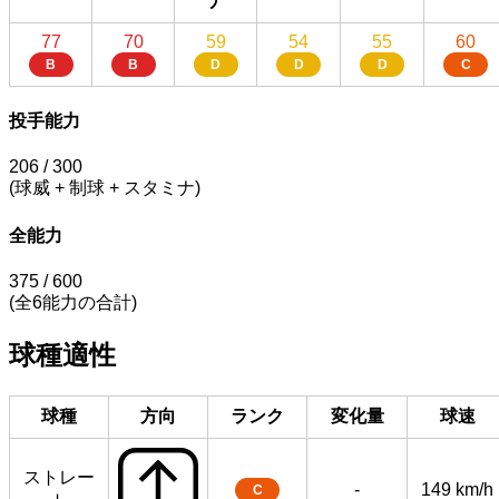
ナ
77
70
59
54
55
60
B
B
D
D
D
C
投手能力
206
/ 300
(球威 + 制球 + スタミナ)
全能力
375
/ 600
(全6能力の合計)
球種適性
球種
方向
ランク
変化量
球速
ストレー
-
149 km/h
C