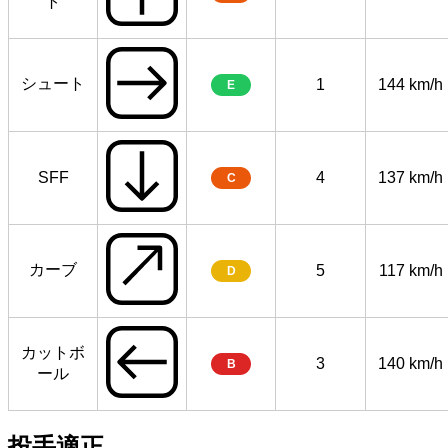
ト
シュート
1
144 km/h
E
SFF
4
137 km/h
C
カーブ
5
117 km/h
D
カットボ
3
140 km/h
B
ール
投手適正