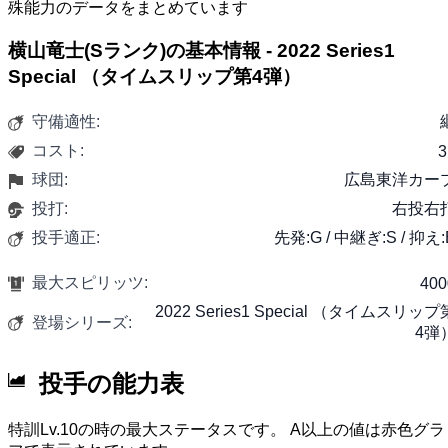
殊能力のデータをまとめています
横山竜士(Sランク)の基本情報 - 2022 Series1
Special （タイムスリップ第4弾）
守備適性:
コスト:
3
球団:
広島東洋カー
投打:
右投右
投手適正:
先発:G / 中継ぎ:S / 抑え:
最大スピリッツ:
400
2022 Series1 Special （タイムスリップ
登場シリーズ:
4弾
投手の能力表
特訓Lv.10の時の最大ステータスです。 A以上の値は赤色グラ