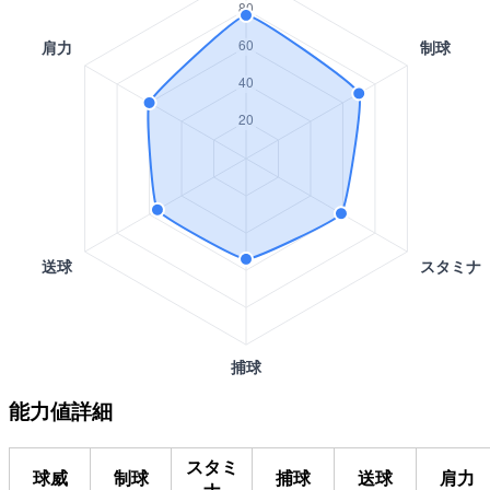
能力値詳細
スタミ
球威
制球
捕球
送球
肩力