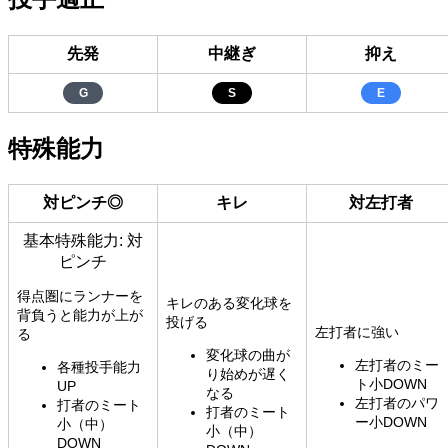
先発
中継ぎ
抑え
G
S
E
特殊能力
対ピンチ◎
キレ
対左打者
基本特殊能力: 対
ピンチ
得点圏にランナーを
キレのある変化球を
背負うと能力が上が
投げる
左打者に強い
る
変化球の曲が
左打者のミー
各種投手能力
り始めが遅く
ト小DOWN
UP
なる
左打者のパワ
打者のミート
打者のミート
ー小DOWN
小（中）
小（中）
DOWN