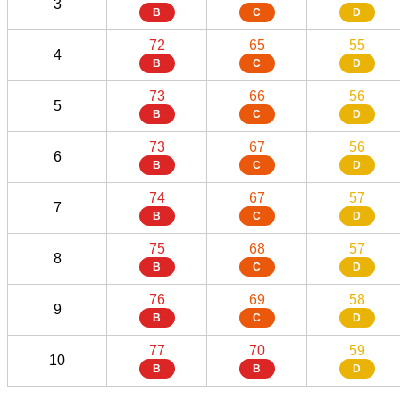
3
B
C
D
72
65
55
4
B
C
D
73
66
56
5
B
C
D
73
67
56
6
B
C
D
74
67
57
7
B
C
D
75
68
57
8
B
C
D
76
69
58
9
B
C
D
77
70
59
10
B
B
D