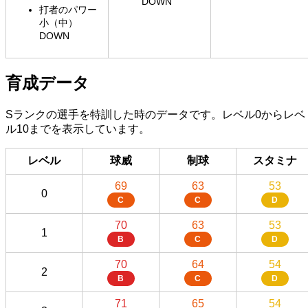
DOWN
打者のパワー
小（中）
DOWN
育成データ
Sランクの選手を特訓した時のデータです。レベル0からレベ
ル10までを表示しています。
レベル
球威
制球
スタミナ
69
63
53
0
C
C
D
70
63
53
1
B
C
D
70
64
54
2
B
C
D
71
65
54