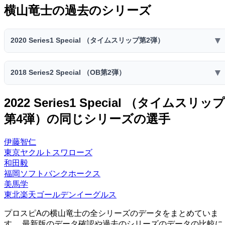
横山竜士の過去のシリーズ
▼
2020 Series1 Special （タイムスリップ第2弾）
2020 Series1 Special （タイムスリップ第2弾）
▼
2018 Series2 Special （OB第2弾）
スピリ
スタミ
コスト
球威
制球
捕球
送球
ッツ
ナ
2018 Series2 Special （OB第2弾）
2022 Series1 Special （タイムスリップ
77
70
59
54
55
3400
28
スピリ
スタミ
B
B
D
D
D
第4弾）の同じシリーズの選手
コスト
球威
制球
捕球
送球
ッツ
ナ
先発
中継ぎ
抑え
投手適正
75
69
57
54
55
2900
25
伊藤智仁
-
G
S
E
B
C
D
D
D
東京ヤクルトスワローズ
特殊能力:
先発
中継ぎ
抑え
投手適正
和田毅
対ピンチ◎
キレ
打たれ強さ
福岡ソフトバンクホークス
-
G
S
E
美馬学
特殊能力:
東北楽天ゴールデンイーグルス
対ピンチ◎
キレ・改
打たれ強さ
プロスピAの横山竜士の全シリーズのデータをまとめていま
す。 最新版のデータ確認や過去のシリーズのデータの比較に