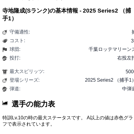
寺地隆成(Sランク)の基本情報 - 2025 Series2 （捕
手1）
守備適性:
コスト:
3
球団:
千葉ロッテマリーン
投打:
右投左
最大スピリッツ:
500
登場シリーズ:
2025 Series2 （捕手1
弾道:
中弾
選手の能力表
特訓Lv.10の時の最大ステータスです。 A以上の値は赤色グラ
フで表示されています。