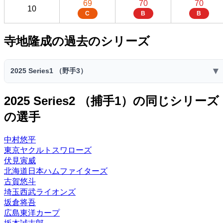
69
70
70
10
C
B
B
寺地隆成の過去のシリーズ
▼
2025 Series1 （野手3）
2025 Series1 （野手3）
2025 Series2 （捕手1）の同じシリーズ
スピリ
の選手
コスト
ミート
パワー
走力
捕球
送球
ッツ
64
69
70
27
52
4900
35
中村悠平
C
C
B
F
D
東京ヤクルトスワローズ
ファー
セカン
ショー
センタ
伏見寅威
サード
レフト
ライト
スト
ド
ト
ー
北海道日本ハムファイターズ
ー
ー
ー
ー
ー
ー
E
古賀悠斗
埼玉西武ライオンズ
特殊能力:
坂倉将吾
流し打ち◎
チャンスメーカー
初球
広島東洋カープ