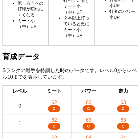
打っていると
流し方向への
小UP
ミート小
打球が切れに
打者のパワー
（中）UP
くくなる
小UP
２本以上打っ
ミート小
ていると更に
（中）UP
ミート小
（中）UP
育成データ
Sランクの選手を特訓した時のデータです。レベル0からレベ
ル10までを表示しています。
レベル
ミート
パワー
走力
62
63
63
0
C
C
C
62
63
63
1
C
C
C
63
64
64