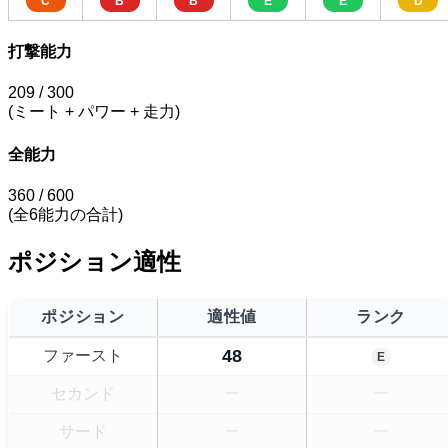
C
B
B
E
E
D
打撃能力
209
/ 300
(ミート + パワー + 走力)
全能力
360
/ 600
(全6能力の合計)
ポジション適性
ポジション
適性値
ランク
48
ファースト
E
セカンド
ー
ー
サード
ー
ー