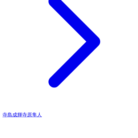
寺島成輝
寺原隼人