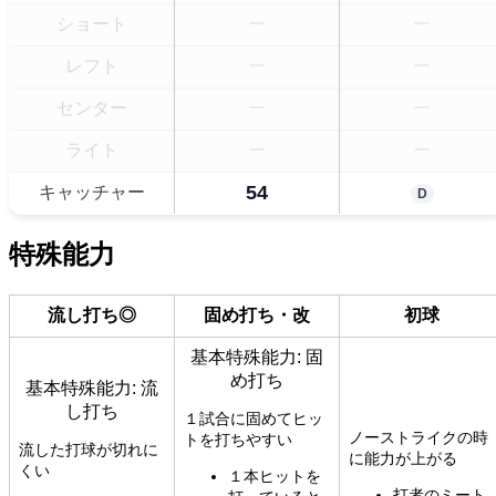
ショート
ー
ー
レフト
ー
ー
センター
ー
ー
ライト
ー
ー
54
キャッチャー
D
特殊能力
流し打ち◎
固め打ち・改
初球
基本特殊能力: 固
め打ち
基本特殊能力: 流
し打ち
１試合に固めてヒッ
ノーストライクの時
トを打ちやすい
流した打球が切れに
に能力が上がる
くい
１本ヒットを
打者のミート