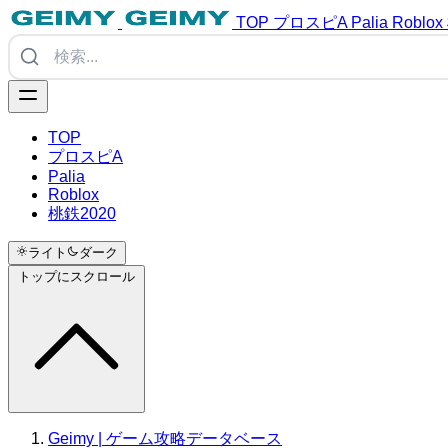
TOP
プロスピA
Palia
Roblox
TOP
プロスピA
Palia
Roblox
桃鉄2020
ライト
ダーク
トップにスクロール
Geimy | ゲーム攻略データベース