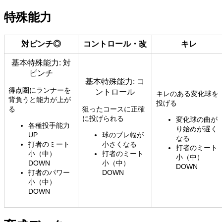
特殊能力
対ピンチ◎
コントロール・改
キレ
基本特殊能力: 対
ピンチ
基本特殊能力: コ
得点圏にランナーを
ントロール
キレのある変化球を
背負うと能力が上が
投げる
る
狙ったコースに正確
に投げられる
変化球の曲が
各種投手能力
り始めが遅く
UP
球のブレ幅が
なる
打者のミート
小さくなる
打者のミート
小（中）
打者のミート
小（中）
DOWN
小（中）
DOWN
打者のパワー
DOWN
小（中）
DOWN