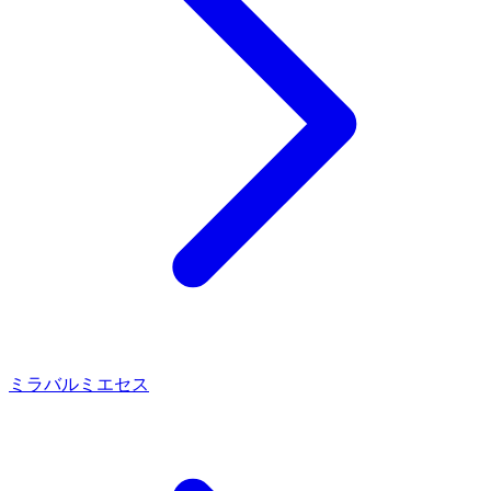
ミラバル
ミエセス