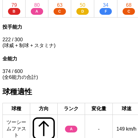
79
80
63
50
34
68
B
A
C
D
F
C
投手能力
222
/ 300
(球威 + 制球 + スタミナ)
全能力
374
/ 600
(全6能力の合計)
球種適性
球種
方向
ランク
変化量
球速
ツーシー
ムファス
-
149 km/h
A
ト