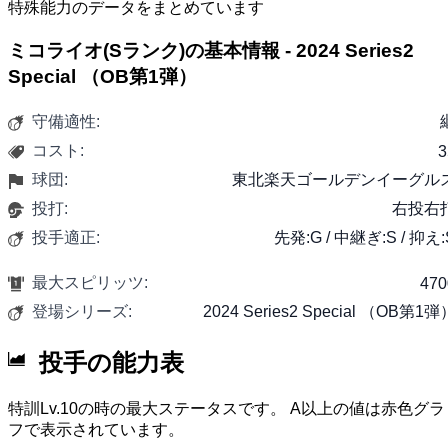
特殊能力のデータをまとめています
ミコライオ(Sランク)の基本情報 - 2024 Series2
Special （OB第1弾）
守備適性:
コスト:
3
球団:
東北楽天ゴールデンイーグル
投打:
右投右
投手適正:
先発:G / 中継ぎ:S / 抑え:
最大スピリッツ:
470
登場シリーズ:
2024 Series2 Special （OB第1弾
投手の能力表
特訓Lv.10の時の最大ステータスです。 A以上の値は赤色グラ
フで表示されています。