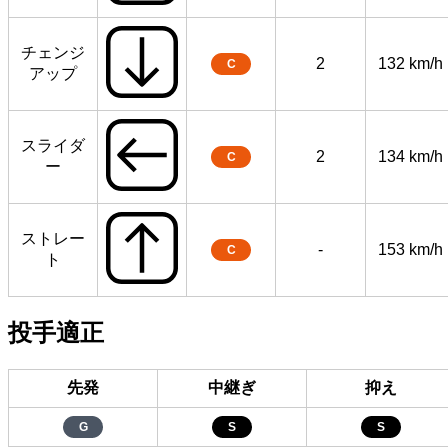
チェンジ
2
132 km/h
C
アップ
スライダ
2
134 km/h
C
ー
ストレー
-
153 km/h
C
ト
投手適正
先発
中継ぎ
抑え
G
S
S