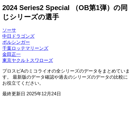
2016 Series2 （中継ぎ2）
2024 Series2 Special （OB第1弾）の同
スピリ
スタミ
じシリーズの選手
コスト
球威
制球
捕球
送球
ッツ
ナ
81
73
63
50
34
2300
23
ソーサ
A
B
C
D
F
中日ドラゴンズ
先発
中継ぎ
抑え
投手適正
ボルシンガー
千葉ロッテマリーンズ
-
G
S
S
金田正一
特殊能力:
東京ヤクルトスワローズ
対ピンチ◎
ノビ
プロスピAのミコライオの全シリーズのデータをまとめてい
す。 最新版のデータ確認や過去のシリーズのデータの比較に
お役立てください。
最終更新日
2025年12月24日