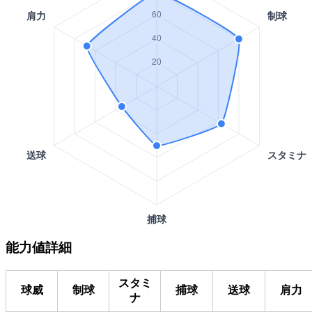
能力値詳細
スタミ
球威
制球
捕球
送球
肩力
ナ