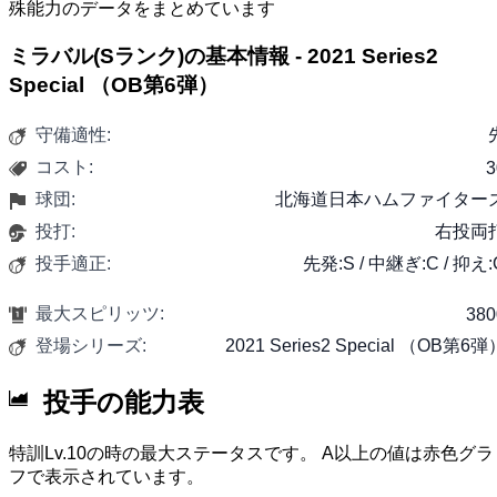
殊能力のデータをまとめています
ミラバル(Sランク)の基本情報 - 2021 Series2
Special （OB第6弾）
守備適性:
コスト:
3
球団:
北海道日本ハムファイター
投打:
右投両
投手適正:
先発:S / 中継ぎ:C / 抑え:
最大スピリッツ:
380
登場シリーズ:
2021 Series2 Special （OB第6弾
投手の能力表
特訓Lv.10の時の最大ステータスです。 A以上の値は赤色グラ
フで表示されています。