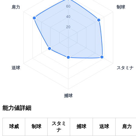
能力値詳細
スタミ
球威
制球
捕球
送球
肩力
ナ