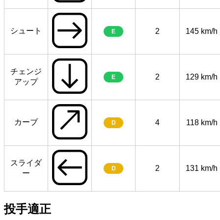
シュート
2
145 km/h
E
チェンジ
2
129 km/h
E
アップ
カーブ
4
118 km/h
D
スライダ
2
131 km/h
D
ー
投手適正