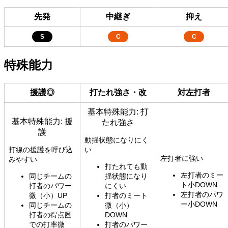
先発
中継ぎ
抑え
S
C
C
特殊能力
援護◎
打たれ強さ・改
対左打者
基本特殊能力: 打
基本特殊能力: 援
たれ強さ
護
動揺状態になりにく
打線の援護を呼び込
い
左打者に強い
みやすい
打たれても動
左打者のミー
同じチームの
揺状態になり
ト小DOWN
打者のパワー
にくい
左打者のパワ
微（小）UP
打者のミート
ー小DOWN
同じチームの
微（小）
打者の得点圏
DOWN
での打率微
打者のパワー