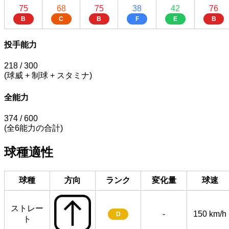
75
68
75
38
42
76
B
C
B
F
E
B
投手能力
218
/ 300
(球威 + 制球 + スタミナ)
全能力
374
/ 600
(全6能力の合計)
球種適性
球種
方向
ランク
変化量
球速
ストレー
-
150 km/h
D
ト