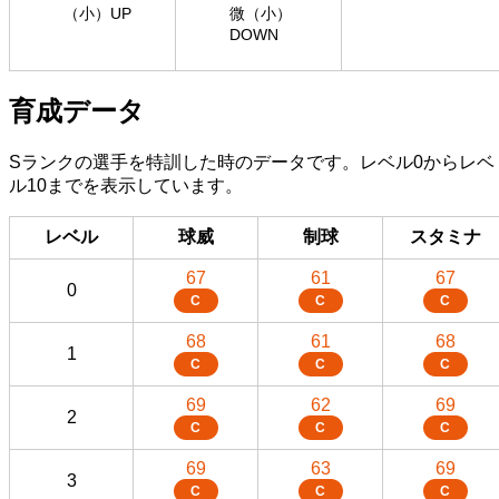
（小）UP
微（小）
DOWN
育成データ
Sランクの選手を特訓した時のデータです。レベル0からレベ
ル10までを表示しています。
レベル
球威
制球
スタミナ
67
61
67
0
C
C
C
68
61
68
1
C
C
C
69
62
69
2
C
C
C
69
63
69
3
C
C
C