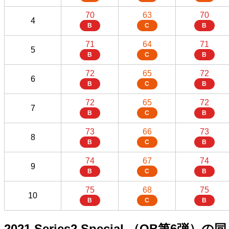
70
63
70
4
B
C
B
71
64
71
5
B
C
B
72
65
72
6
B
C
B
72
65
72
7
B
C
B
73
66
73
8
B
C
B
74
67
74
9
B
C
B
75
68
75
10
B
C
B
2021 Series2 Special （OB第6弾）の同