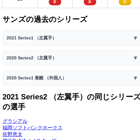
B
B
D
サンズの過去のシリーズ
▼
2021 Series1 （左翼手）
2021 Series1 （左翼手）
▼
2020 Series2 （左翼手）
スピリ
コスト
ミート
パワー
走力
捕球
送球
ッツ
2020 Series2 （左翼手）
63
76
56
53
32
▼
2020 Series1 覚醒 （外国人）
3700
29
スピリ
C
B
D
D
F
コスト
ミート
パワー
走力
捕球
送球
ッツ
ファー
セカン
ショー
センタ
サード
2020 Series1 覚醒 （外国人）
レフト
ライト
2021 Series2 （左翼手）の同じシリー
65
75
56
53
32
スト
ド
ト
ー
3500
28
スピリ
C
B
D
D
F
の選手
コスト
ー
ミート
ー
パワー
ー
走力
捕球
ー
送球
D
D
D
ッツ
ファー
セカン
ショー
センタ
特殊能力:
サード
レフト
ライト
60
75
56
33
42
スト
ド
ト
ー
3300
27
グラシアル
チャンス◎
広角打法
パワーヒッター
C
B
D
F
E
ー
ー
ー
ー
D
D
D
福岡ソフトバンクホークス
ファー
セカン
ショー
センタ
佐野恵太
特殊能力:
サード
レフト
ライト
スト
ド
ト
ー