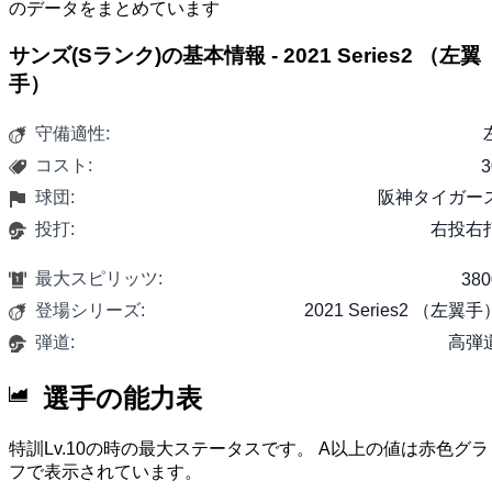
のデータをまとめています
サンズ(Sランク)の基本情報 - 2021 Series2 （左翼
手）
守備適性:
コスト:
3
球団:
阪神タイガー
投打:
右投右
最大スピリッツ:
380
登場シリーズ:
2021 Series2 （左翼手
弾道:
高弾
選手の能力表
特訓Lv.10の時の最大ステータスです。 A以上の値は赤色グラ
フで表示されています。