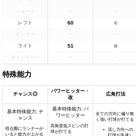
ショート
ー
ー
60
レフト
C
センター
ー
ー
51
ライト
D
キャッチャー
ー
ー
特殊能力
パワーヒッター・
チャンス◎
広角打法
改
基本特殊能力: パ
基本特殊能力: チ
全ての方向に偏り無
ワーヒッター
ャンス
く強い打球が打てる
高角度低スピンの打
得点圏にランナーが
流し方向への
球が打てる
いると能力が上がる
打球が失速し