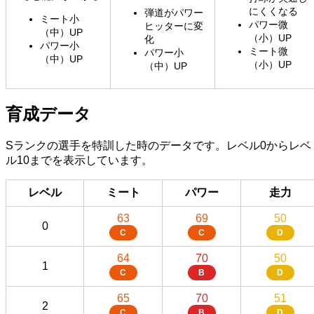
にくくなる
弾道がパワー
ミート小
パワー微
ヒッターに変
（中）UP
（小）UP
化
パワー小
ミート微
パワー小
（中）UP
（小）UP
（中）UP
育成データ
Sランクの選手を特訓した時のデータです。レベル0からレベ
ル10までを表示しています。
レベル
ミート
パワー
走力
63
69
50
0
C
C
D
64
70
50
1
C
B
D
65
70
51
2
C
B
D