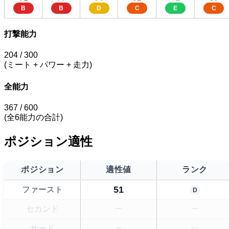
B
B
D
C
E
C
打撃能力
204
/ 300
(ミート + パワー + 走力)
全能力
367
/ 600
(全6能力の合計)
ポジション適性
ポジション
適性値
ランク
51
ファースト
D
セカンド
ー
ー
サード
ー
ー