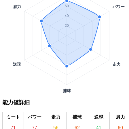
能力値詳細
ミート
パワー
走力
捕球
送球
肩力
71
77
56
62
41
60