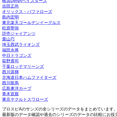
横浜DeNAベイスターズ
チャンス◎
広角打法・改
パワーヒッター
ー
ー
ー
ー
D
D
D
吉田正尚
オリックス・バファローズ
特殊能力:
島内宏明
チャンス◎
広角打法
満塁男
東北楽天ゴールデンイーグルス
松原聖弥
読売ジャイアンツ
栗山巧
埼玉西武ライオンズ
福田永将
中日ドラゴンズ
荻野貴司
千葉ロッテマリーンズ
西川遥輝
北海道日本ハムファイターズ
西川龍馬
広島東洋カープ
青木宣親
東京ヤクルトスワローズ
プロスピAのサンズの全シリーズのデータをまとめています
最新版のデータ確認や過去のシリーズのデータの比較にお役