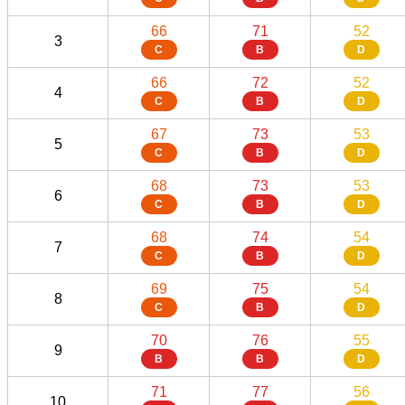
66
71
52
3
C
B
D
66
72
52
4
C
B
D
67
73
53
5
C
B
D
68
73
53
6
C
B
D
68
74
54
7
C
B
D
69
75
54
8
C
B
D
70
76
55
9
B
B
D
71
77
56
10