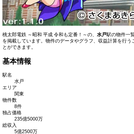
桃太郎電鉄 ～昭和 平成 令和も定番！～の、
水戸
駅の物件一
を掲載しています。物件のデータやグラフ、収益計算を行う
とができます。
基本情報
駅名
水戸
エリア
関東
物件数
8件
独占価格
235億5000万
総収入
5億2500万