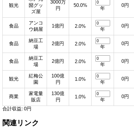
3000万
観光
圀グッ
50.0%
0円
円
年
ズ屋
アンコ
食品
1億円
0円
2.0%
ウ鍋屋
年
納豆工
食品
2億円
0円
2.0%
場
年
納豆工
食品
2億円
0円
2.0%
場
年
紅梅公
100億
観光
0円
1.0%
園
円
年
家電量
130億
商業
0円
1.0%
販店
円
年
合計収益:
0円
関連リンク