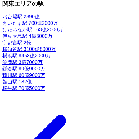
関東エリアの駅
お台場駅
2890億
さいたま駅
700億2000万
ひたちなか駅
163億2000万
伊豆大島駅
4億3000万
宇都宮駅
2億
横須賀駅
3100億8000万
横浜駅
8453億2000万
笠間駅
3億7000万
鎌倉駅
89億9000万
鴨川駅
60億9000万
館山駅
182億
桐生駅
70億5000万