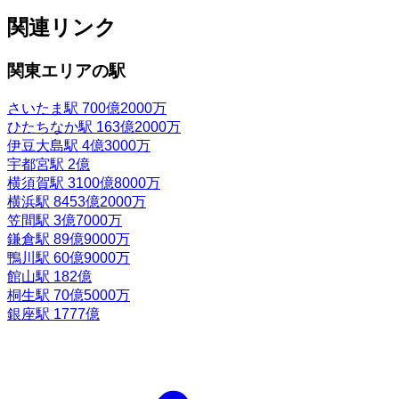
関連リンク
関東エリアの駅
さいたま駅
700億2000万
ひたちなか駅
163億2000万
伊豆大島駅
4億3000万
宇都宮駅
2億
横須賀駅
3100億8000万
横浜駅
8453億2000万
笠間駅
3億7000万
鎌倉駅
89億9000万
鴨川駅
60億9000万
館山駅
182億
桐生駅
70億5000万
銀座駅
1777億