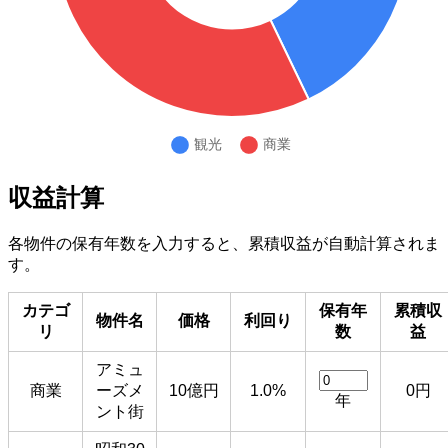
収益計算
各物件の保有年数を入力すると、累積収益が自動計算されま
す。
カテゴ
保有年
累積収
物件名
価格
利回り
リ
数
益
アミュ
商業
ーズメ
10億円
1.0%
0円
年
ント街