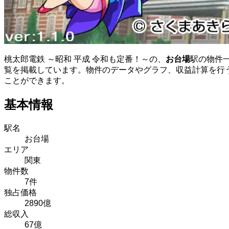
桃太郎電鉄 ～昭和 平成 令和も定番！～の、
お台場
駅の物件
覧を掲載しています。物件のデータやグラフ、収益計算を行
ことができます。
基本情報
駅名
お台場
エリア
関東
物件数
7件
独占価格
2890億
総収入
67億