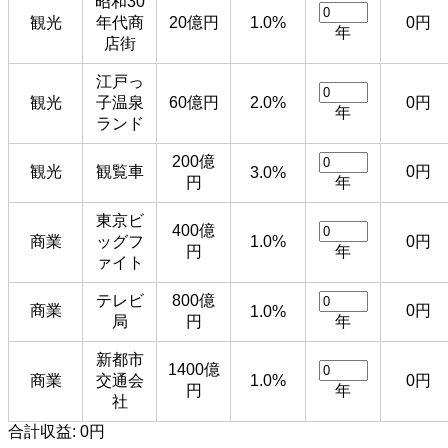
昭和30
観光
年代商
20億円
1.0%
0円
年
店街
江戸っ
観光
子温泉
60億円
2.0%
0円
年
ランド
200億
観光
観覧車
0円
3.0%
円
年
東京ビ
400億
商業
ッグフ
1.0%
0円
円
年
ァイト
テレビ
800億
商業
0円
1.0%
局
円
年
新都市
1400億
商業
交通会
1.0%
0円
円
年
社
合計収益:
0円