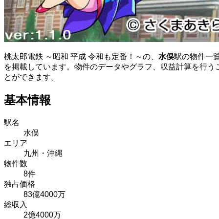
桃太郎電鉄 ～昭和 平成 令和も定番！～の、
水俣
駅の物件一
を掲載しています。物件のデータやグラフ、収益計算を行う
とができます。
基本情報
駅名
水俣
エリア
九州・沖縄
物件数
8件
独占価格
83億4000万
総収入
2億4000万