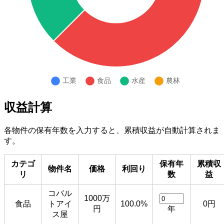
収益計算
各物件の保有年数を入力すると、累積収益が自動計算されま
す。
カテゴ
保有年
累積収
物件名
価格
利回り
リ
数
益
コバル
1000万
食品
トアイ
100.0%
0円
円
年
ス屋