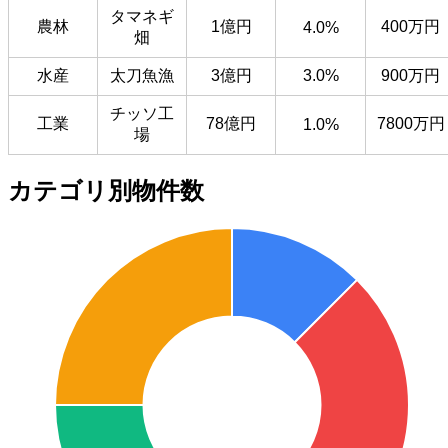
タマネギ
農林
1億円
400万円
4.0%
畑
水産
太刀魚漁
3億円
3.0%
900万円
チッソ工
工業
78億円
7800万円
1.0%
場
カテゴリ別物件数