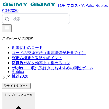
TOP
プロスピA
Palia
Roblox
桃鉄2020
このページの内容
期限切れのコード
コードの交換方法（事前準備が必要です）
TOP
ゲーム概要と攻略のポイント
プロスピA
レアカードを効率よく集めるコツ
Palia
サッカー・収集系好きにおすすめの関連ゲーム
Roblox
桃鉄2020
タグ
#Tags
ライト
ダーク
トップにスクロール