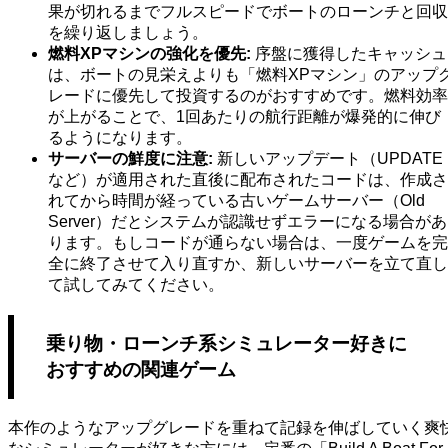
果が切れるまでフルスピードでボートのローンチと回収
を繰り返しましょう。
燃料XPマシンの強化を優先:
序盤に獲得したキャッシュ
は、ボートの見栄えよりも「燃料XPマシン」のアップ
レードに優先して投資するのがおすすめです。燃料効率
が上がることで、1回あたりの航行距離が爆発的に伸び
るようになります。
サーバーの鮮度に注意:
新しいアップデート（UPDATE 
など）が適用された直後に配布されたコードは、作成さ
れてから時間が経っている古いゲームサーバー（Old
Server）だとシステムが認識せずエラーになる場合があ
ります。もしコードが通らない場合は、一度ゲームを完
全に終了させて入り直すか、新しいサーバーを立て直し
て試してみてください。
乗り物・ローンチ系シミュレーター好きに
おすすめの関連ゲーム
本作のようなアップグレードを重ねて記録を伸ばしていく爽