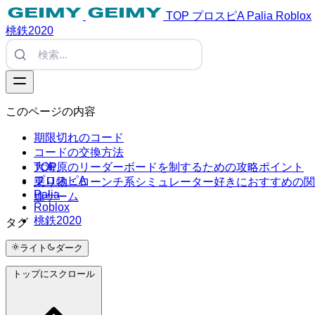
TOP
プロスピA
Palia
Roblox
桃鉄2020
このページの内容
期限切れのコード
コードの交換方法
TOP
大海原のリーダーボードを制するための攻略ポイント
プロスピA
乗り物・ローンチ系シミュレーター好きにおすすめの関
Palia
連ゲーム
Roblox
桃鉄2020
タグ
#Tags
ライト
ダーク
トップにスクロール