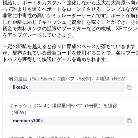
補給し、ボートをカスタム・強化しながら広大な大海原へ向
って誰よりも遠くへボートをローンチさせる、シンプルなが
非常に中毒性の高いシミュレーターゲームです。ボートが航
した距離に応じてキャッシュ（資金）を稼ぐことができ、そ
資金で燃料タンクの拡張やブースターなどの機械、XPマシン
をアップグレードしていきます。
一定の距離を越えると徐々に育成のペースが落ちていきます
が、配布されている最新コードを使用することで、各種ブー
トバフを獲得して快適にゲームを進められます。
帆の速度（Sail Speed）2倍バフ（5分間）を獲得（NEW）
likes1k
キャッシュ（Cash）獲得量2倍バフ（5分間）を獲得
（NEW）
members100k