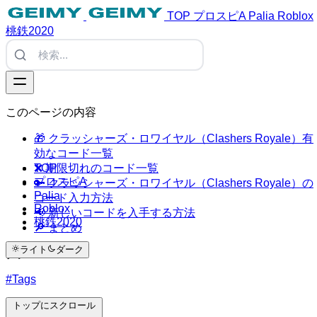
TOP
プロスピA
Palia
Roblox
桃鉄2020
このページの内容
🎁 クラッシャーズ・ロワイヤル（Clashers Royale）有
効なコード一覧
TOP
❌ 期限切れのコード一覧
プロスピA
🔑 クラッシャーズ・ロワイヤル（Clashers Royale）の
Palia
コード入力方法
Roblox
📢 新しいコードを入手する方法
桃鉄2020
🔎 まとめ
ライト
ダーク
タグ
#Tags
トップにスクロール