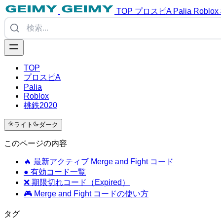
TOP
プロスピA
Palia
Roblox
TOP
プロスピA
Palia
Roblox
桃鉄2020
ライト
ダーク
このページの内容
🔥 最新アクティブ Merge and Fight コード
● 有効コード一覧
❌ 期限切れコード（Expired）
🎮 Merge and Fight コードの使い方
タグ