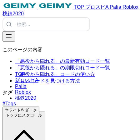
TOP
プロスピA
Palia
Roblox
桃鉄2020
このページの内容
「悪役から隠れる」の最新有効コード一覧
「悪役から隠れる」の期限切れコード一覧
TOP
「悪役から隠れる」コードの使い方
プロスピA
新しいコードを見つける方法
Palia
Roblox
タグ
桃鉄2020
#Tags
ライト
ダーク
トップにスクロール