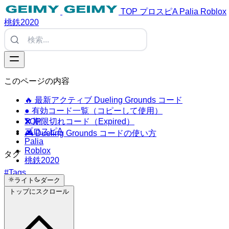
TOP
プロスピA
Palia
Roblox
桃鉄2020
このページの内容
🔥 最新アクティブ Dueling Grounds コード
● 有効コード一覧（コピーして使用）
TOP
❌ 期限切れコード（Expired）
プロスピA
🎮 Dueling Grounds コードの使い方
Palia
Roblox
タグ
桃鉄2020
#Tags
ライト
ダーク
トップにスクロール