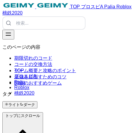
TOP
プロスピA
Palia
Roblox
桃鉄2020
このページの内容
期限切れのコード
コードの交換方法
TOP
ゲーム概要と攻略のポイント
プロスピA
最強を目指すためのコツ
Palia
関連のおすすめゲーム
Roblox
桃鉄2020
タグ
#Tags
ライト
ダーク
トップにスクロール