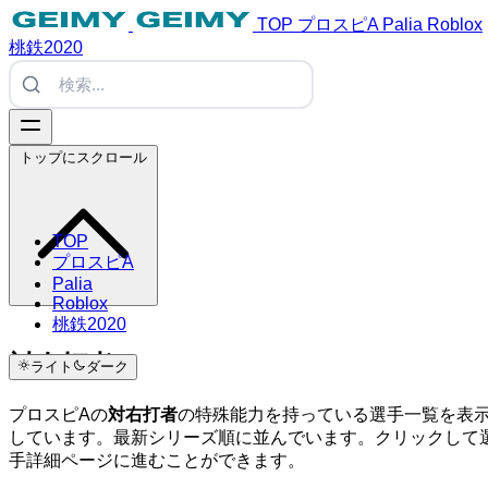
TOP
プロスピA
Palia
Roblox
桃鉄2020
トップにスクロール
TOP
プロスピA
Palia
Roblox
桃鉄2020
対右打者
ライト
ダーク
プロスピAの
対右打者
の特殊能力を持っている選手一覧を表
しています。最新シリーズ順に並んでいます。クリックして
手詳細ページに進むことができます。