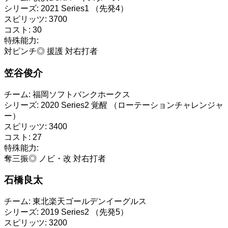
シリーズ:
2021 Series1 （先発4）
スピリッツ:
3700
コスト:
30
特殊能力:
対ピンチ◎
援護
対右打者
笠谷俊介
チーム:
福岡ソフトバンクホークス
シリーズ:
2020 Series2 覚醒 （ローテーションチャレンジャ
ー）
スピリッツ:
3400
コスト:
27
特殊能力:
奪三振◎
ノビ・改
対右打者
石橋良太
チーム:
東北楽天ゴールデンイーグルス
シリーズ:
2019 Series2 （先発5）
スピリッツ:
3200