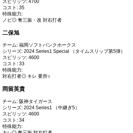
スピリッツ:
4700
コスト:
35
特殊能力:
ノビ◎
奪三振・改
対右打者
二保旭
チーム:
福岡ソフトバンクホークス
シリーズ:
2024 Series1 Special （タイムスリップ第5弾）
スピリッツ:
4600
コスト:
33
特殊能力:
対右打者◎
キレ
要所○
岡留英貴
チーム:
阪神タイガース
シリーズ:
2024 Series1 （中継ぎ5）
スピリッツ:
4600
コスト:
34
特殊能力:
キレ◎
奪三振
対右打者