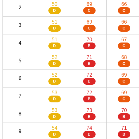
50
69
66
2
D
C
C
51
69
66
3
D
C
C
51
70
67
4
D
B
C
52
71
68
5
D
B
C
52
72
69
6
D
B
C
53
72
69
7
D
B
C
53
73
70
8
D
B
B
54
74
71
9
D
B
B