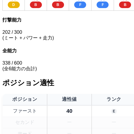
D
B
B
F
F
B
打撃能力
202
/ 300
(ミート + パワー + 走力)
全能力
338
/ 600
(全6能力の合計)
ポジション適性
ポジション
適性値
ランク
40
ファースト
E
セカンド
ー
ー
サード
ー
ー