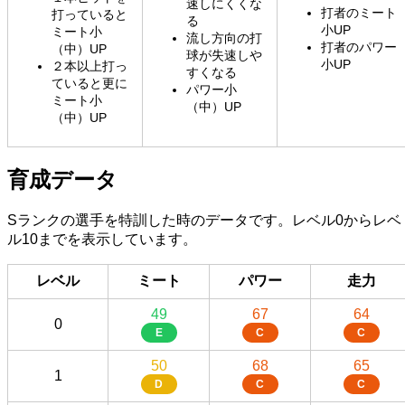
速しにくくな
打者のミート
打っていると
る
小UP
ミート小
流し方向の打
打者のパワー
（中）UP
球が失速しや
小UP
２本以上打っ
すくなる
ていると更に
パワー小
ミート小
（中）UP
（中）UP
育成データ
Sランクの選手を特訓した時のデータです。レベル0からレベ
ル10までを表示しています。
レベル
ミート
パワー
走力
49
67
64
0
E
C
C
50
68
65
1
D
C
C