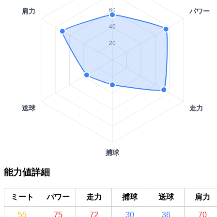
能力値詳細
ミート
パワー
走力
捕球
送球
肩力
55
75
72
30
36
70