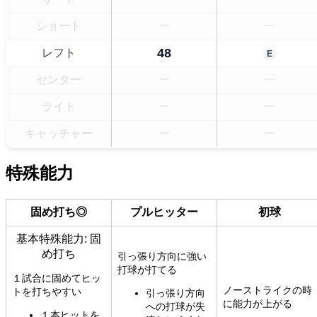
ショート
ー
ー
48
レフト
E
センター
ー
ー
ライト
ー
ー
キャッチャー
ー
ー
特殊能力
固め打ち◎
プルヒッター
初球
基本特殊能力: 固
め打ち
引っ張り方向に強い
打球が打てる
１試合に固めてヒッ
ノーストライクの時
トを打ちやすい
引っ張り方向
に能力が上がる
への打球が失
１本ヒットを