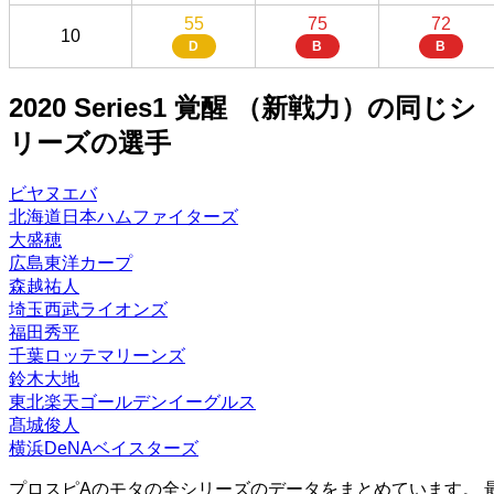
55
75
72
10
D
B
B
2020 Series1 覚醒 （新戦力）の同じシ
リーズの選手
ビヤヌエバ
北海道日本ハムファイターズ
大盛穂
広島東洋カープ
森越祐人
埼玉西武ライオンズ
福田秀平
千葉ロッテマリーンズ
鈴木大地
東北楽天ゴールデンイーグルス
髙城俊人
横浜DeNAベイスターズ
プロスピAのモタの全シリーズのデータをまとめています。 