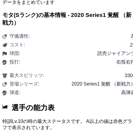
データをまとめています
モタ(Sランク)の基本情報 - 2020 Series1 覚醒 （新
戦力）
守備適性:
コスト:
2
球団:
読売ジャイアン
投打:
右投右
最大スピリッツ:
330
登場シリーズ:
2020 Series1 覚醒 （新戦力
弾道:
高弾
選手の能力表
特訓Lv.10の時の最大ステータスです。 A以上の値は赤色グラ
フで表示されています。