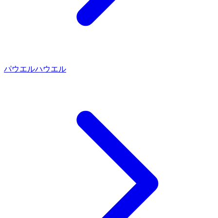
パウエル
ハウエル