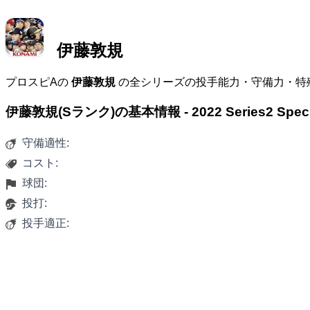
伊藤敦規
プロスピAの
伊藤敦規
の全シリーズの投手能力・守備力・特
伊藤敦規(Sランク)の基本情報 - 2022 Series2 Spe
守備適性:
コスト:
球団:
投打:
投手適正: