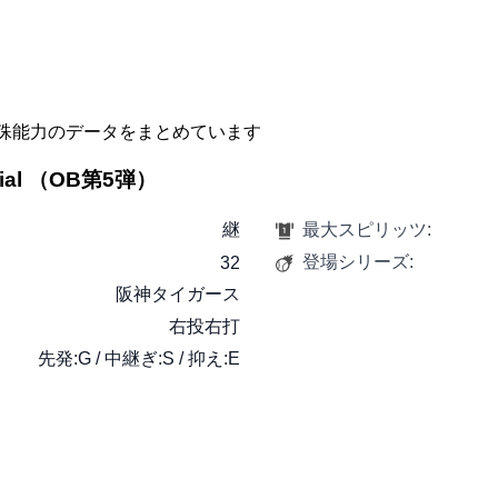
殊能力のデータをまとめています
cial （OB第5弾）
継
最大スピリッツ:
登場シリーズ:
32
阪神タイガース
右投右打
先発:G / 中継ぎ:S / 抑え:E