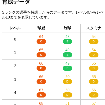
育成データ
Sランクの選手を特訓した時のデータです。レベル0からレベ
ル10までを表示しています。
レベル
球威
制球
スタミナ
64
48
54
0
C
E
D
65
49
54
1
C
E
D
66
49
55
2
C
E
D
66
50
55
3
C
D
D
67
50
56
4
C
D
D
68
51
57