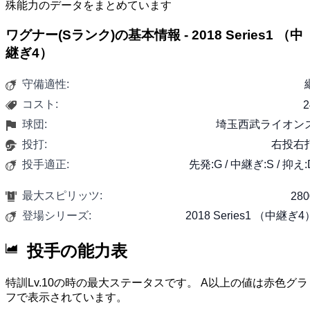
殊能力のデータをまとめています
ワグナー(Sランク)の基本情報 - 2018 Series1 （中
継ぎ4）
守備適性:
コスト:
2
球団:
埼玉西武ライオン
投打:
右投右
投手適正:
先発:G / 中継ぎ:S / 抑え:
最大スピリッツ:
280
登場シリーズ:
2018 Series1 （中継ぎ4
投手の能力表
特訓Lv.10の時の最大ステータスです。 A以上の値は赤色グラ
フで表示されています。