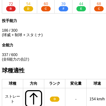
72
54
60
39
44
68
B
D
C
F
E
C
投手能力
186
/ 300
(球威 + 制球 + スタミナ)
全能力
337
/ 600
(全6能力の合計)
球種適性
球種
方向
ランク
変化量
球速
ストレー
-
154 km/h
D
ト