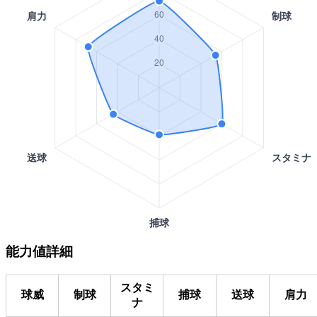
能力値詳細
スタミ
球威
制球
捕球
送球
肩力
ナ