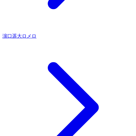
濵口遥大
ロメロ