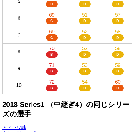
5
C
D
D
69
51
57
6
C
D
D
69
52
58
7
C
D
D
70
52
58
8
B
D
D
71
53
59
9
B
D
D
72
54
60
10
B
D
C
2018 Series1 （中継ぎ4）の同じシリー
ズの選手
アドゥワ誠