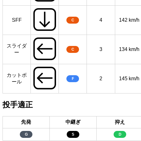
SFF
4
142 km/h
C
スライダ
3
134 km/h
C
ー
カットボ
2
145 km/h
F
ール
投手適正
先発
中継ぎ
抑え
G
S
D