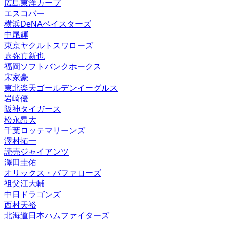
広島東洋カープ
エスコバー
横浜DeNAベイスターズ
中尾輝
東京ヤクルトスワローズ
嘉弥真新也
福岡ソフトバンクホークス
宋家豪
東北楽天ゴールデンイーグルス
岩崎優
阪神タイガース
松永昂大
千葉ロッテマリーンズ
澤村拓一
読売ジャイアンツ
澤田圭佑
オリックス・バファローズ
祖父江大輔
中日ドラゴンズ
西村天裕
北海道日本ハムファイターズ