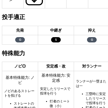
投手適正
先発
中継ぎ
抑え
G
S
G
特殊能力
ノビ◎
安定感・改
対ランナー
基本特殊能力: 安
基本特殊能力: ノ
定感
ランナーが一塁また
ビ
は一
安定したリリースで
ノビのあるストレー
投球を行う
三塁時に安定
トを投げる
したリリース
打者のミート
で投球を行う
ストレートの
微（小）
打者のミート