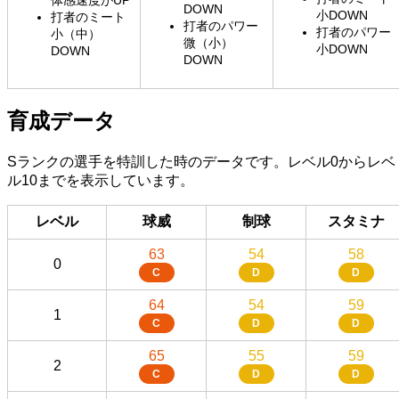
体感速度がUP
DOWN
小DOWN
打者のミート
打者のパワー
打者のパワー
小（中）
微（小）
小DOWN
DOWN
DOWN
育成データ
Sランクの選手を特訓した時のデータです。レベル0からレベ
ル10までを表示しています。
レベル
球威
制球
スタミナ
63
54
58
0
C
D
D
64
54
59
1
C
D
D
65
55
59
2
C
D
D