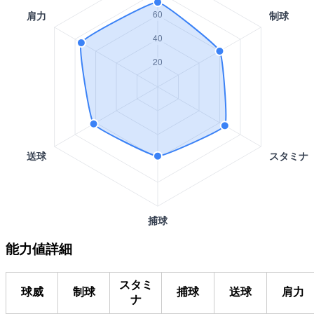
能力値詳細
スタミ
球威
制球
捕球
送球
肩力
ナ