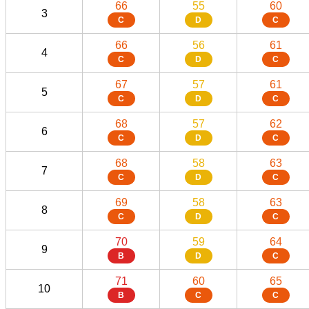
66
55
60
3
C
D
C
66
56
61
4
C
D
C
67
57
61
5
C
D
C
68
57
62
6
C
D
C
68
58
63
7
C
D
C
69
58
63
8
C
D
C
70
59
64
9
B
D
C
71
60
65
10
B
C
C