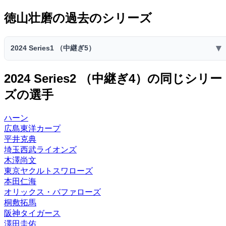
徳山壮磨の過去のシリーズ
▼
2024 Series1 （中継ぎ5）
2024 Series1 （中継ぎ5）
2024 Series2 （中継ぎ4）の同じシリー
スピリ
スタミ
ズの選手
コスト
球威
制球
捕球
送球
ッツ
ナ
70
60
65
58
62
4600
33
ハーン
B
C
C
D
C
広島東洋カープ
先発
中継ぎ
抑え
投手適正
平井克典
埼玉西武ライオンズ
-
E
S
G
木澤尚文
特殊能力:
東京ヤクルトスワローズ
打たれ強さ◎
ノビ
対左打者
本田仁海
オリックス・バファローズ
桐敷拓馬
阪神タイガース
澤田圭佑