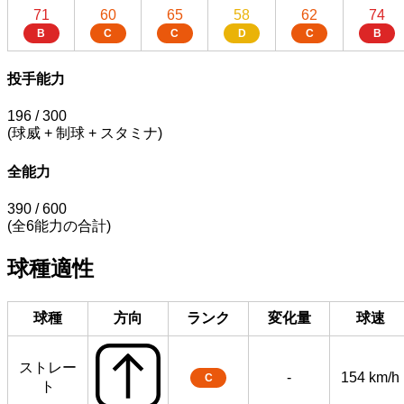
71
60
65
58
62
74
B
C
C
D
C
B
投手能力
196
/ 300
(球威 + 制球 + スタミナ)
全能力
390
/ 600
(全6能力の合計)
球種適性
球種
方向
ランク
変化量
球速
ストレー
-
154 km/h
C
ト