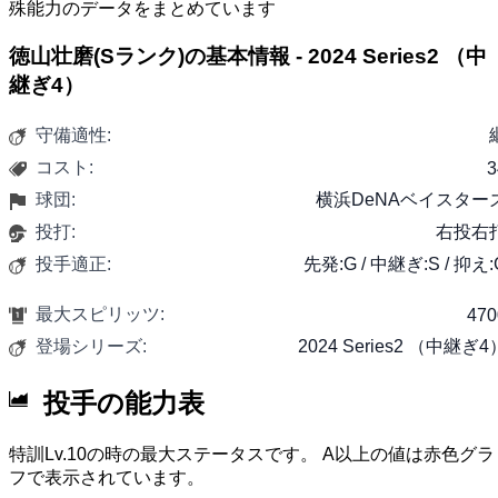
殊能力のデータをまとめています
徳山壮磨(Sランク)の基本情報 - 2024 Series2 （中
継ぎ4）
守備適性:
コスト:
3
球団:
横浜DeNAベイスター
投打:
右投右
投手適正:
先発:G / 中継ぎ:S / 抑え:
最大スピリッツ:
470
登場シリーズ:
2024 Series2 （中継ぎ4
投手の能力表
特訓Lv.10の時の最大ステータスです。 A以上の値は赤色グラ
フで表示されています。