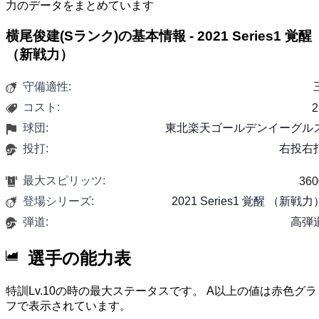
力のデータをまとめています
横尾俊建(Sランク)の基本情報 - 2021 Series1 覚醒
（新戦力）
守備適性:
コスト:
2
球団:
東北楽天ゴールデンイーグル
投打:
右投右
最大スピリッツ:
360
登場シリーズ:
2021 Series1 覚醒 （新戦力
弾道:
高弾
選手の能力表
特訓Lv.10の時の最大ステータスです。 A以上の値は赤色グラ
フで表示されています。