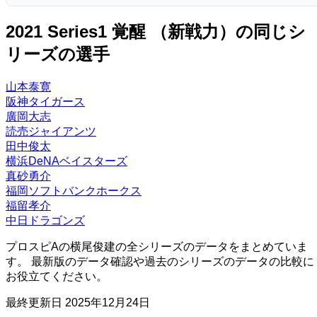
スピリ
D
B
C
E
D
コスト
ミート
パワー
ー
走力
捕球
ー
送球
ー
D
D
D
D
ッツ
ファー
セカン
ショー
センタ
特殊能力:
サード
2017 Series1 覚醒 （期待の若手）
レフト
ライト
2021 Series1 覚醒 （新戦力）の同じシ
58
73
63
40
50
スト
ド
ト
ー
2800
24
超プルヒッター
連発・改
対左投手
スピリ
D
B
C
E
D
リーズの選手
コスト
ミート
パワー
ー
走力
捕球
ー
送球
ー
D
D
C
E
ッツ
ファー
セカン
ショー
センタ
特殊能力:
サード
レフト
ライト
56
69
63
30
32
スト
ド
ト
ー
2300
21
山本泰寛
超プルヒッター
連発・改
初球
D
C
C
F
F
ー
ー
ー
D
D
D
E
阪神タイガース
ファー
セカン
ショー
センタ
廣岡大志
特殊能力:
サード
レフト
ライト
スト
ド
ト
ー
読売ジャイアンツ
超プルヒッター
初球
逆境
ー
ー
ー
ー
D
E
D
田中俊太
横浜DeNAベイスターズ
特殊能力:
真砂勇介
広角打法
パワーヒッター
福岡ソフトバンクホークス
福留孝介
中日ドラゴンズ
プロスピAの横尾俊建の全シリーズのデータをまとめていま
す。 最新版のデータ確認や過去のシリーズのデータの比較に
お役立てください。
最終更新日
2025年12月24日