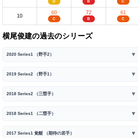
D
B
C
60
72
61
10
C
B
C
横尾俊建の過去のシリーズ
▼
2020 Series1 （野手2）
2020 Series1 （野手2）
▼
2019 Series2 （野手1）
スピリ
コスト
ミート
パワー
走力
捕球
送球
ッツ
2019 Series2 （野手1）
55
72
61
38
43
▼
2018 Series2 （三塁手）
3400
27
スピリ
D
B
C
F
E
コスト
ミート
パワー
走力
捕球
送球
ッツ
ファー
セカン
ショー
センタ
サード
2018 Series2 （三塁手）
レフト
ライト
53
71
59
40
45
スト
ド
ト
ー
▼
2018 Series1 （二塁手）
3200
26
スピリ
D
B
D
E
E
コスト
ミート
パワー
ー
走力
捕球
ー
送球
ー
D
E
C
D
ッツ
ファー
セカン
ショー
センタ
特殊能力:
サード
2018 Series1 （二塁手）
レフト
ライト
55
73
63
40
50
スト
ド
ト
ー
▼
2017 Series1 覚醒 （期待の若手）
2900
24
超プルヒッター
パワーヒッター
連発