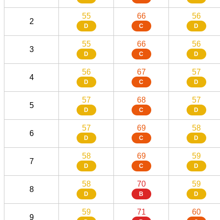
55
66
56
2
D
C
D
55
66
56
3
D
C
D
56
67
57
4
D
C
D
57
68
57
5
D
C
D
57
69
58
6
D
C
D
58
69
59
7
D
C
D
58
70
59
8
D
B
D
59
71
60
9