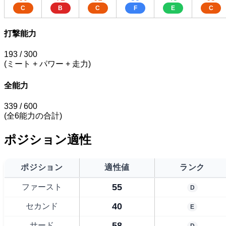
C
B
C
F
E
C
打撃能力
193
/ 300
(ミート + パワー + 走力)
全能力
339
/ 600
(全6能力の合計)
ポジション適性
ポジション
適性値
ランク
55
ファースト
D
40
セカンド
E
58
サード
D