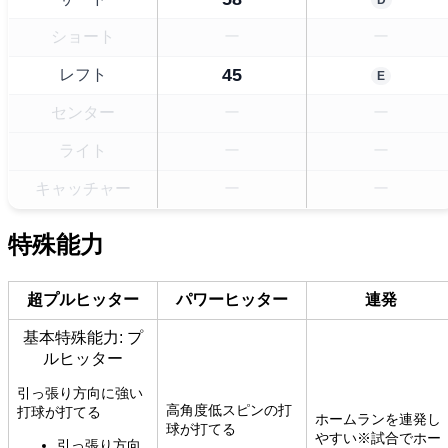
ショート
ー
ー
45
レフト
E
センター
ー
ー
ライト
ー
ー
キャッチャー
ー
ー
特殊能力
超プルヒッター
パワーヒッター
連発
基本特殊能力: プ
ルヒッター
引っ張り方向に強い
高角度低スピンの打
打球が打てる
ホームランを連発し
球が打てる
やすい※試合でホー
引っ張り方向