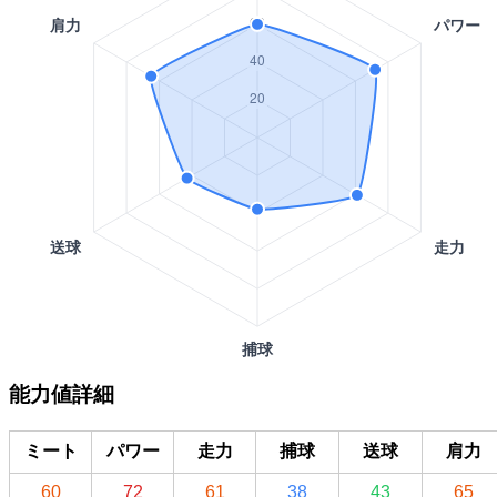
能力値詳細
ミート
パワー
走力
捕球
送球
肩力
60
72
61
38
43
65