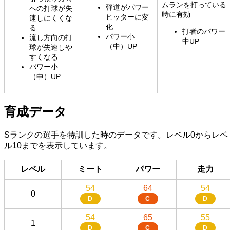
ムランを打っている
弾道がパワー
への打球が失
時に有効
ヒッターに変
速しにくくな
化
る
打者のパワー
パワー小
流し方向の打
中UP
（中）UP
球が失速しや
すくなる
パワー小
（中）UP
育成データ
Sランクの選手を特訓した時のデータです。レベル0からレベ
ル10までを表示しています。
レベル
ミート
パワー
走力
54
64
54
0
D
C
D
54
65
55
1
D
C
D